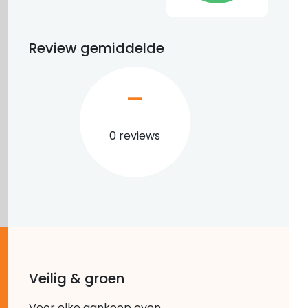
Review gemiddelde
–
0 reviews
Veilig & groen
Voor elke aankoop even