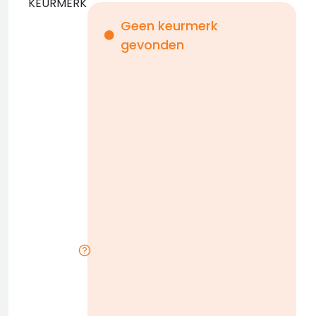
KEURMERK
Geen keurmerk
gevonden
i
n
b
D
w
n