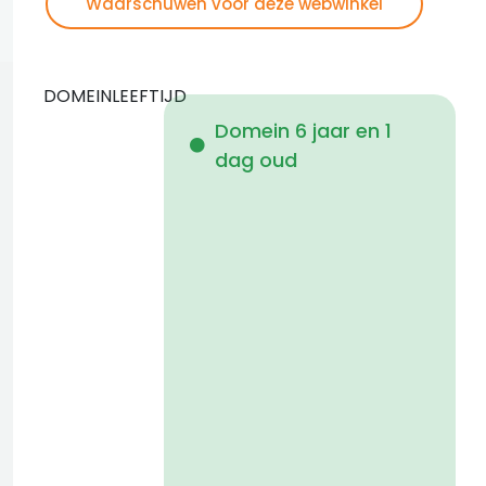
Waarschuwen voor deze webwinkel
DOMEINLEEFTIJD
Domein 6 jaar en 1
dag oud
i
a
t
D