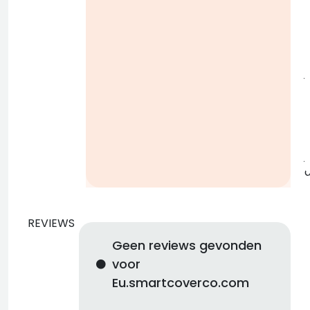
i
j
b
j
REVIEWS
Geen reviews gevonden
voor
Eu.smartcoverco.com