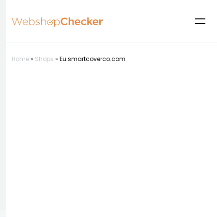
Home
»
Shops
»
Eu.smartcoverco.com