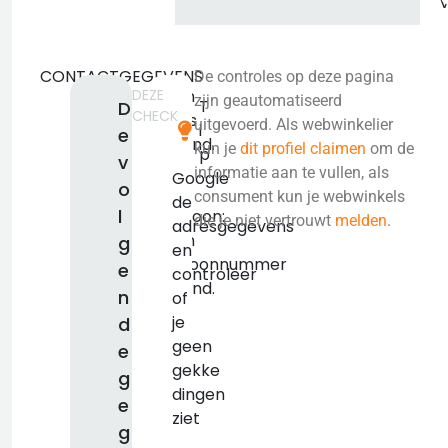
CONTACTGEGEVENS
De controles op deze pagina
DEZE
Geen
zijn geautomatiseerd
T
D
CHECK
adres
uitgevoerd. Als webwinkelier
i
e
bekend.
kun je
dit profiel claimen
om de
p
v
KVK:
informatie aan te vullen, als
Google
o
false
consument kun je webwinkels
de
l
Telefoon:
die je niet vertrouwt
melden
.
adresgegevens
Geen
g
en
telefoonnummer
e
controleer
bekend.
n
of
je
d
geen
e
gekke
g
dingen
e
ziet
g