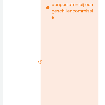
aangesloten bij een
i
geschillencommissi
e
n
b
D
l
j