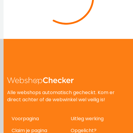
Alle webshops automatisch gecheckt. Kom er
direct achter of de webwinkel wel veilig is!
Voorpagina
Uitleg werking
Claim je pagina
Opgelicht?