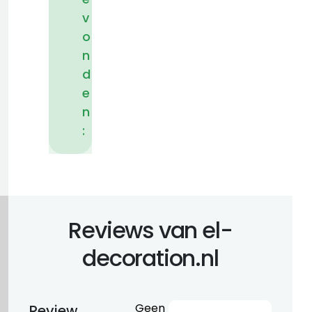
v
o
n
d
e
n
:
Reviews van el-
decoration.nl
Geen
Review