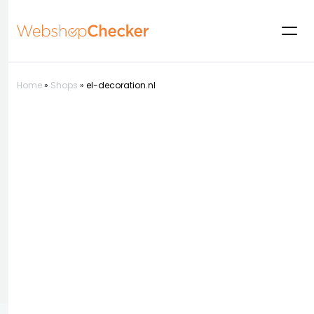
Home
»
Shops
»
el-decoration.nl