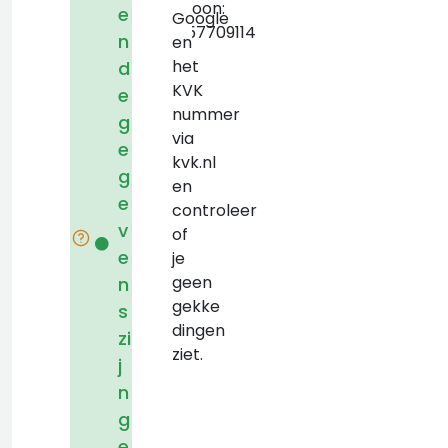
Telefoon:
e
Google
+31657709114
n
en
het
d
KVK
e
nummer
g
via
e
kvk.nl
g
en
e
controleer
v
of
e
je
geen
n
gekke
s
dingen
zi
ziet.
j
n
g
e