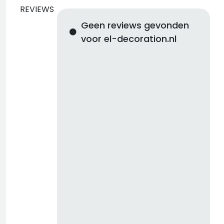
REVIEWS
Geen reviews gevonden
voor el-decoration.nl
d
b
z