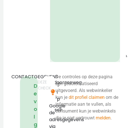
P
o
b
CONTACTGEGEVENS
De controles op deze pagina
DEZE
Apeldoornseweg
zijn geautomatiseerd
T
D
CHECK
92
uitgevoerd. Als webwinkelier
i
e
8172
kun je
dit profiel claimen
om de
p
v
EN
informatie aan te vullen, als
Google
o
Vaassen
consument kun je webwinkels
de
l
KVK:
die je niet vertrouwt
melden
.
adresgegevens
false
g
via