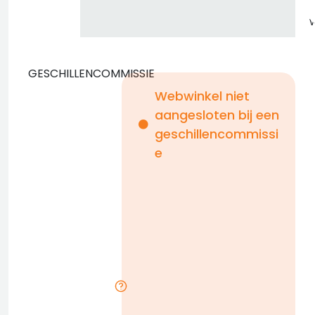
GESCHILLENCOMMISSIE
Webwinkel niet
aangesloten bij een
i
geschillencommissi
e
n
b
D