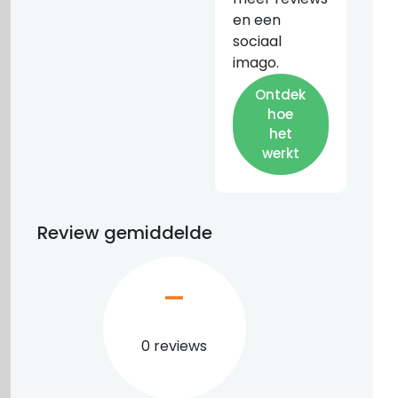
en een
sociaal
imago.
Ontdek
hoe
het
werkt
Review gemiddelde
–
0 reviews