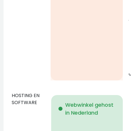
l
j
g
o
HOSTING EN
D
SOFTWARE
Webwinkel gehost
in Nederland
b