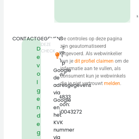
b
CONTACTGEGEVENS
De controles op deze pagina
DEZE
De
zijn geautomatiseerd
T
D
CHECK
Nieuwe
uitgevoerd. Als webwinkelier
i
e
Erven
kun je
dit profiel claimen
om de
p
v
3
informatie aan te vullen, als
Google
o
5431NV
consument kun je webwinkels
de
l
Cuijk
die je niet vertrouwt
melden
.
adresgegevens
KVK:
g
via
63934833
e
Google
Telefoon:
n
en
+31850043272
het
d
KVK
e
nummer
g
via