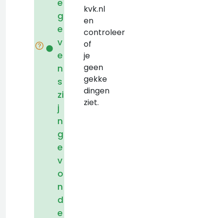
e
kvk.nl
g
en
e
controleer
v
of
e
je
geen
n
gekke
s
dingen
zi
ziet.
j
n
g
e
v
o
n
d
e