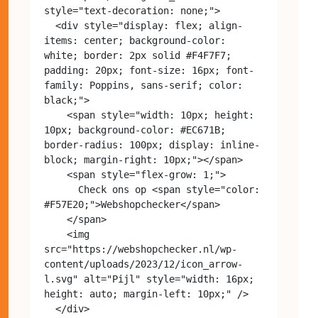
style="text-decoration: none;">

  <div style="display: flex; align-
items: center; background-color: 
white; border: 2px solid #F4F7F7; 
padding: 20px; font-size: 16px; font-
family: Poppins, sans-serif; color: 
black;">

    <span style="width: 10px; height: 
10px; background-color: #EC671B; 
border-radius: 100px; display: inline-
block; margin-right: 10px;"></span>

    <span style="flex-grow: 1;">

      Check ons op <span style="color: 
#F57E20;">Webshopchecker</span>

    </span>

    <img 
src="https://webshopchecker.nl/wp-
content/uploads/2023/12/icon_arrow-
l.svg" alt="Pijl" style="width: 16px; 
height: auto; margin-left: 10px;" />

  </div>
