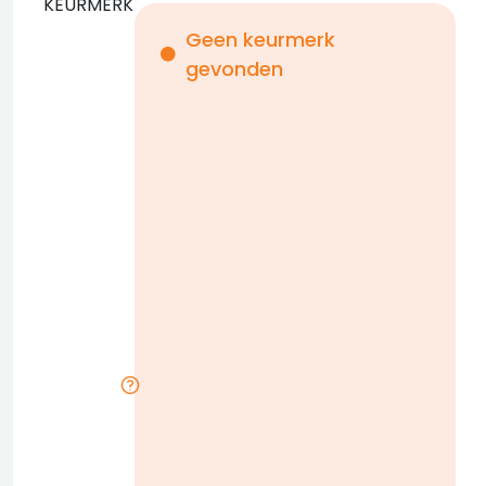
KEURMERK
Geen keurmerk
gevonden
i
n
b
D
w
n