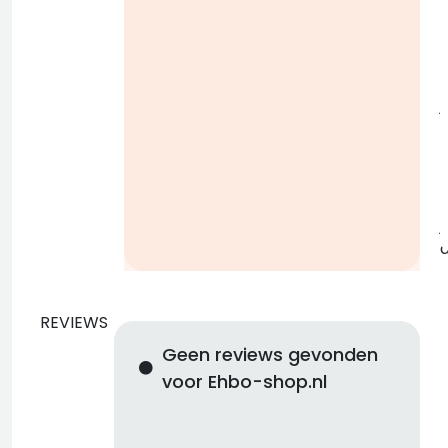
i
j
b
j
REVIEWS
Geen reviews gevonden
voor Ehbo-shop.nl