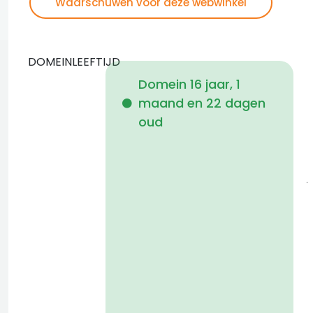
Waarschuwen voor deze webwinkel
DOMEINLEEFTIJD
Domein 16 jaar, 1
maand en 22 dagen
i
oud
1
j
a
t
D