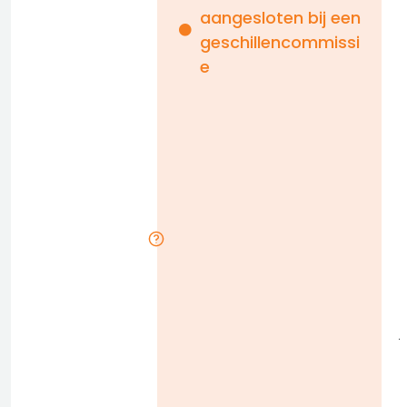
aangesloten bij een
i
geschillencommissi
e
n
b
D
l
j