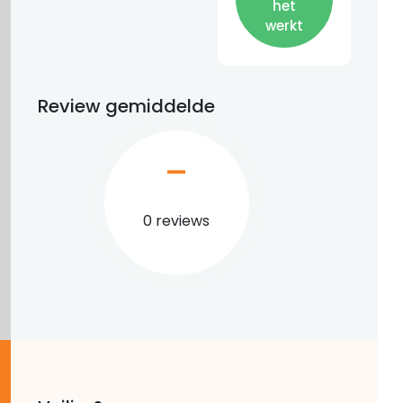
het
werkt
Review gemiddelde
–
0 reviews