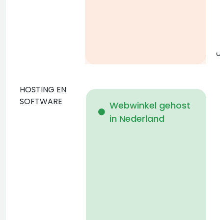
g
o
HOSTING EN
D
SOFTWARE
Webwinkel gehost
in Nederland
b
p
D