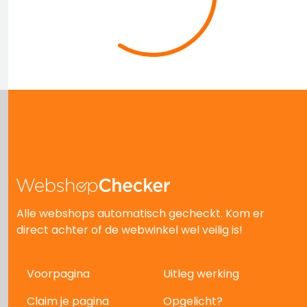
Alle webshops automatisch gecheckt. Kom er
direct achter of de webwinkel wel veilig is!
Voorpagina
Uitleg werking
Claim je pagina
Opgelicht?