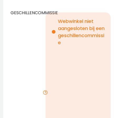
GESCHILLENCOMMISSIE
Webwinkel niet
aangesloten bij een
i
geschillencommissi
e
n
b
D
l