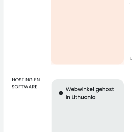
j
g
o
HOSTING EN
SOFTWARE
Webwinkel gehost
in Lithuania
n
i