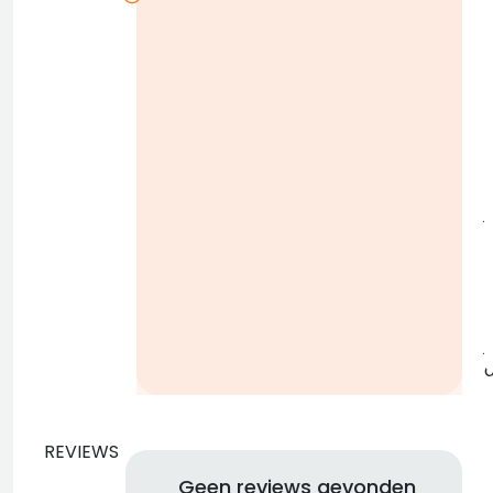
i
j
b
j
REVIEWS
Geen reviews gevonden