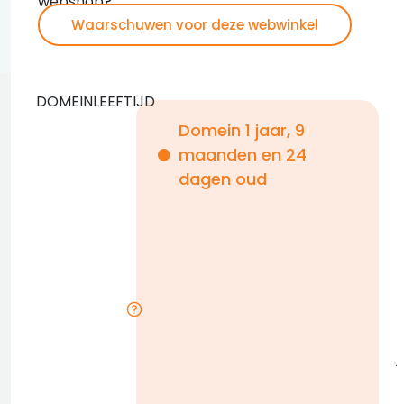
webshop?
Waarschuwen voor deze webwinkel
DOMEINLEEFTIJD
Domein 1 jaar, 9
maanden en 24
i
dagen oud
1
i
r
j