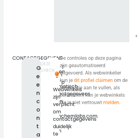
i
CONTACTGEGEVENS
De controles op deze pagina
DEZE
We
zijn geautomatiseerd
T
G
CHECK
konden
uitgevoerd. Als webwinkelier
i
e
niet
kun je
dit profiel claimen
om de
p
e
automatisch
informatie aan te vullen, als
Webwinkels
n
contactgegevens
consument kun je webwinkels
zijn
c
vinden
die je niet vertrouwt
melden
.
verplicht
voor
o
om
dutchchemlabs.com.
n
contactgegevens
We
t
duidelijk
raden
te
a