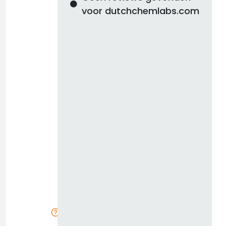
voor dutchchemlabs.com
d
b
z
k