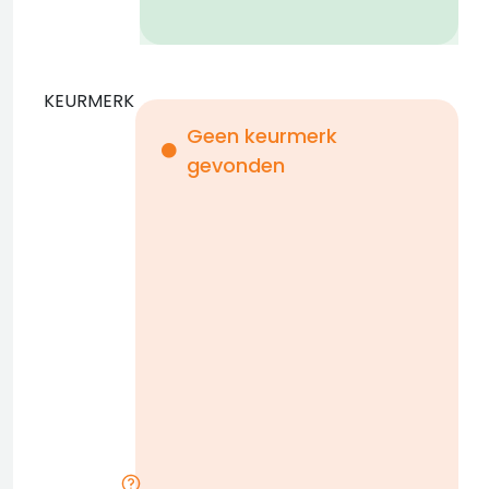
KEURMERK
Geen keurmerk
gevonden
i
n
b
D
w
n