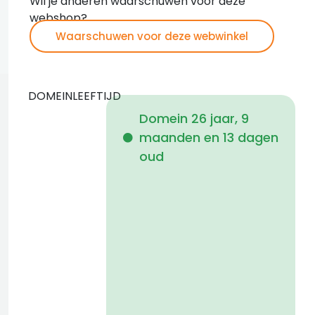
Wil je anderen waarschuwen voor deze
webshop?
Waarschuwen voor deze webwinkel
DOMEINLEEFTIJD
Domein 26 jaar, 9
maanden en 13 dagen
i
oud
1
a