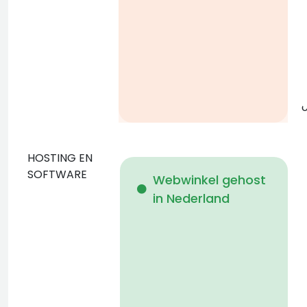
g
o
HOSTING EN
D
SOFTWARE
Webwinkel gehost
in Nederland
b
p