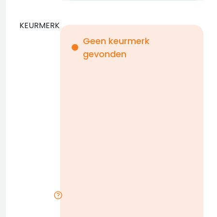
KEURMERK
Geen keurmerk
gevonden
i
n
b
D
w
n