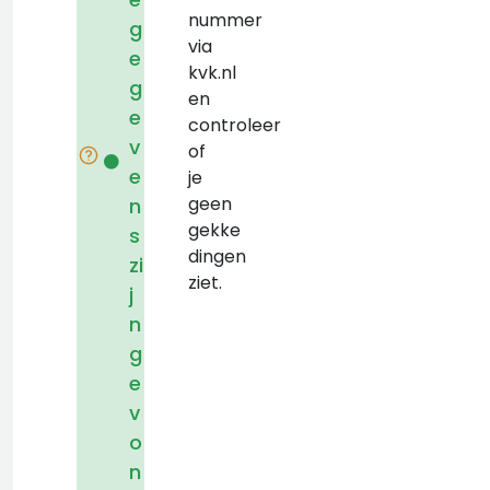
nummer
g
via
e
kvk.nl
g
en
e
controleer
v
of
e
je
geen
n
gekke
s
dingen
zi
ziet.
j
n
g
e
v
o
n