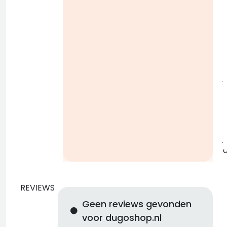
i
j
b
j
REVIEWS
Geen reviews gevonden
voor dugoshop.nl