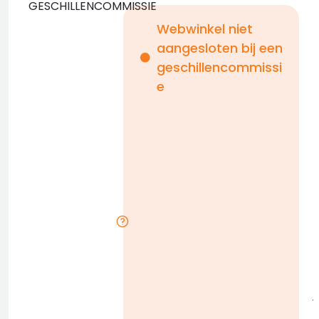
GESCHILLENCOMMISSIE
Webwinkel niet
aangesloten bij een
i
geschillencommissi
e
n
b
D
l
j