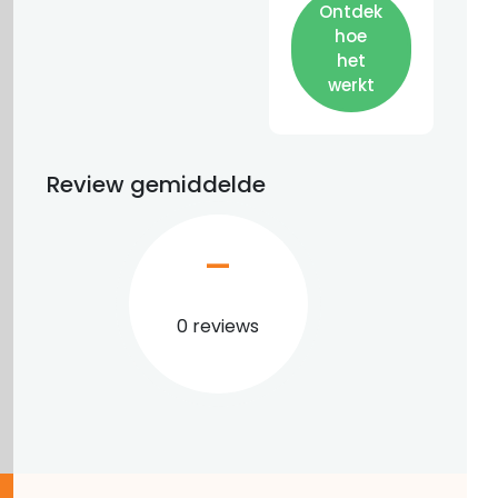
Ontdek
hoe
het
werkt
Review gemiddelde
–
0 reviews