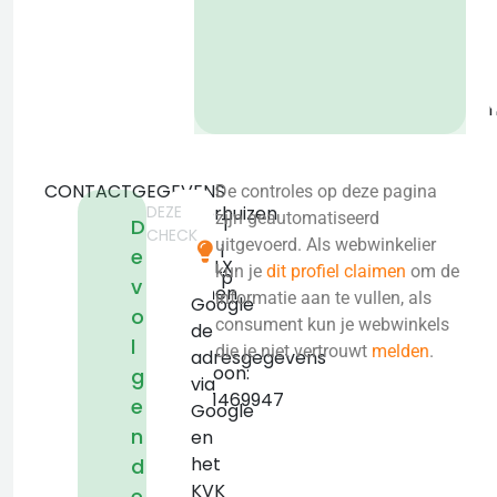
o
b
CONTACTGEGEVENS
De controles op deze pagina
DEZE
Bijsterhuizen
zijn geautomatiseerd
T
D
CHECK
5118
uitgevoerd. Als webwinkelier
i
e
6604LX
kun je
dit profiel claimen
om de
p
v
Wijchen
informatie aan te vullen, als
Google
o
KVK:
consument kun je webwinkels
de
l
false
die je niet vertrouwt
melden
.
adresgegevens
Telefoon:
g
via
+31511469947
e
Google
n
en
het
d
KVK
e