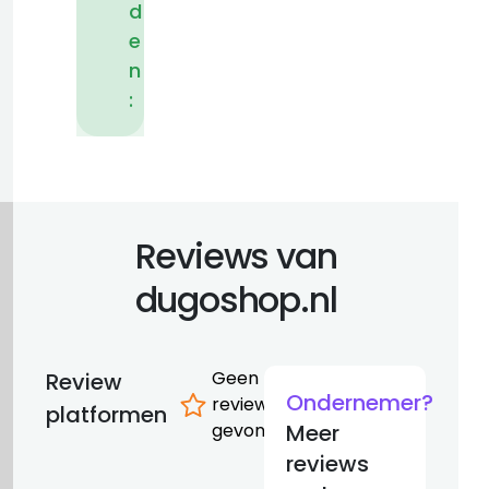
d
e
n
:
Reviews van
dugoshop.nl
Geen
Review
Ondernemer?
reviews
platformen
gevonden
Meer
reviews