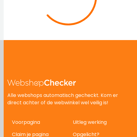
Alle webshops automatisch gecheckt. Kom er
direct achter of de webwinkel wel veilig is!
Voorpagina
Uitleg werking
Claim je pagina
Opgelicht?