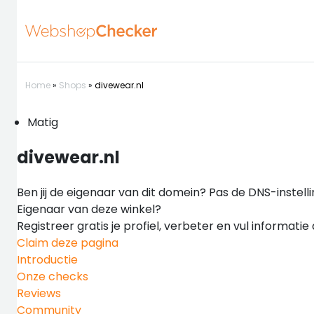
Home
»
Shops
»
divewear.nl
Matig
divewear.nl
Ben jij de eigenaar van dit domein? Pas de DNS-instell
Eigenaar van deze winkel?
Registreer gratis je profiel, verbeter en vul informati
Claim deze pagina
Introductie
Onze checks
Reviews
Community