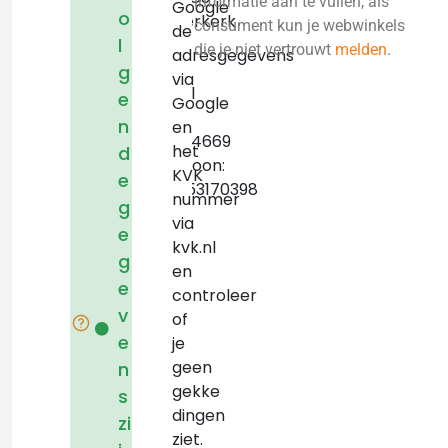
informatie aan te vullen, als
Google
o
Ouderkerk
consument kun je webwinkels
de
l
aan
die je niet vertrouwt
melden
.
adresgegevens
den
g
via
IJssel
e
Google
KVK:
n
en
29044669
het
d
Telefoon:
KVK
e
+31653170398
nummer
g
via
e
kvk.nl
g
en
e
controleer
v
of
e
je
geen
n
gekke
s
dingen
zi
ziet.