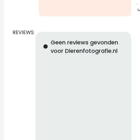
j
REVIEWS
Geen reviews gevonden
voor Dierenfotografie.nl
d
b