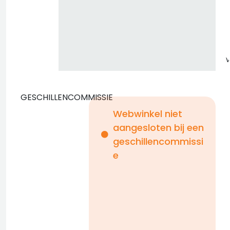
GESCHILLENCOMMISSIE
Webwinkel niet
aangesloten bij een
i
geschillencommissi
e
n
b