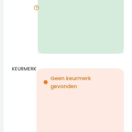
i
KEURMERK
Geen keurmerk
gevonden
i
n
b