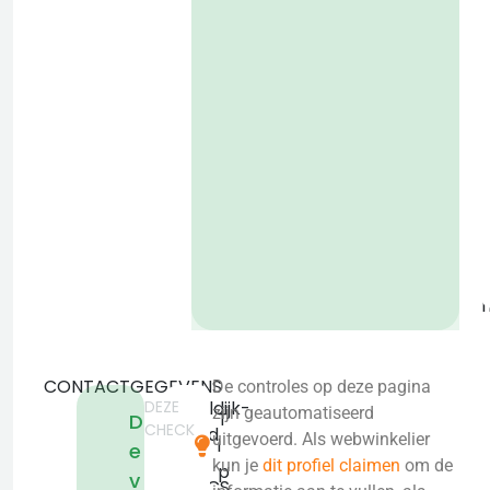
P
o
b
CONTACTGEGEVENS
De controles op deze pagina
DEZE
IJsseldijk-
zijn geautomatiseerd
T
D
CHECK
Noord
uitgevoerd. Als webwinkelier
i
e
362
kun je
dit profiel claimen
om de
p
v
2935CS