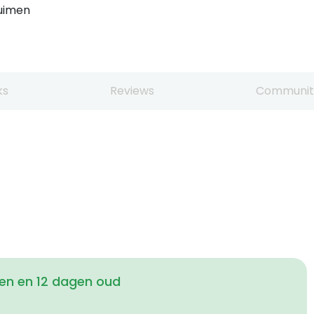
huimen
ks
Reviews
Communit
en en 12 dagen oud