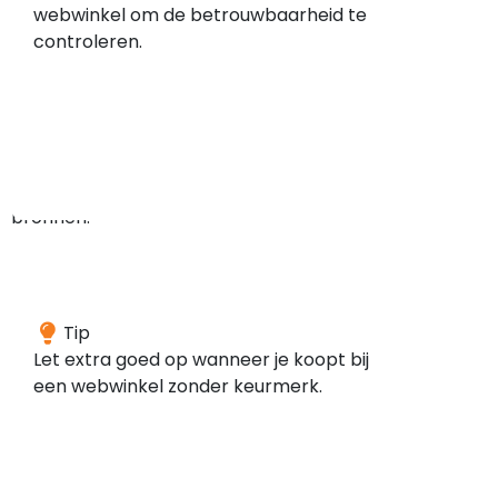
geen
webwinkel om de betrouwbaarheid te
meldingen
controleren.
gevonden
in
de
door
ons
gescande
bronnen.
Deze
Tip
webwinkel
Let extra goed op wanneer je koopt bij
is
een webwinkel zonder keurmerk.
volgens
onze
gegevens
niet