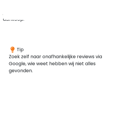
bij
je
aankoop.
We
Tip
konden
Zoek zelf naar onafhankelijke reviews via
geen
Google, wie weet hebben wij niet alles
reviews
gevonden.
vinden
voor
dit
domein
bij
de
door
ons
gescande