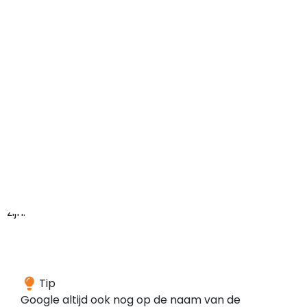
maar
het
domein
kan
in
het
verleden
ook
ergens
anders
voor
gebruikt
zijn.
Wij
Tip
hebben
Google altijd ook nog op de naam van de