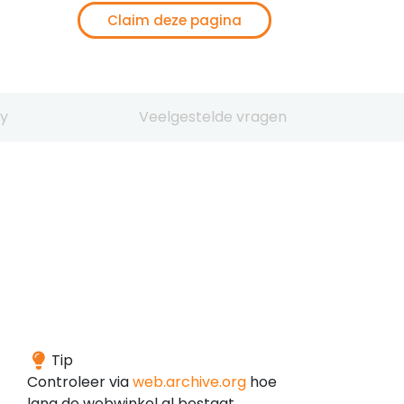
Claim deze pagina
y
Veelgestelde vragen
Het
Tip
domein
Controleer via
web.archive.org
hoe
is
lang de webwinkel al bestaat.