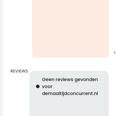
j
b
j
REVIEWS
Geen reviews gevonden
voor
demaaltijdconcurrent.nl
d