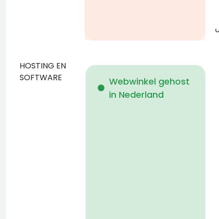
g
o
HOSTING EN
D
SOFTWARE
Webwinkel gehost
in Nederland
b
p
D
n