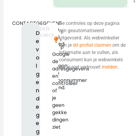
CONTACTGEGEVENS
De controles op deze pagina
DEZE
Geen
zijn geautomatiseerd
T
D
CHECK
adres
uitgevoerd. Als webwinkelier
i
e
bekend.
kun je
dit profiel claimen
om de
p
v
KVK:
informatie aan te vullen, als
Google
o
false
consument kun je webwinkels
de
l
Telefoon:
die je niet vertrouwt
melden
.
adresgegevens
Geen
g
en
telefoonnummer
e
controleer
bekend.
n
of
je
d
geen
e
gekke
g
dingen
e
ziet
g