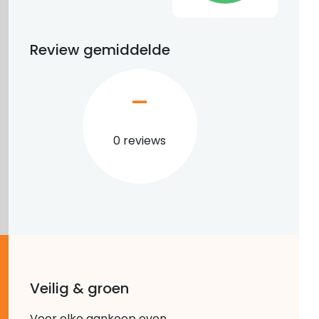
Review gemiddelde
–
0 reviews
Veilig & groen
Voor elke aankoop even