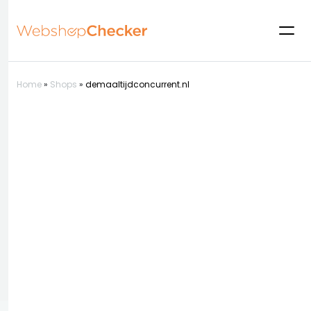
Home
»
Shops
»
demaaltijdconcurrent.nl