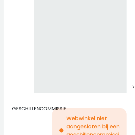
z
GESCHILLENCOMMISSIE
Webwinkel niet
aangesloten bij een
i
geschillencommissi