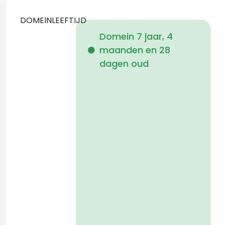
DOMEINLEEFTIJD
Domein 7 jaar, 4
maanden en 28
i
dagen oud
1
a
t
D