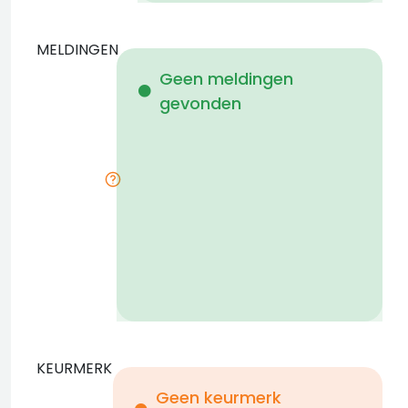
MELDINGEN
W
Geen meldingen
gevonden
i
KEURMERK
Geen keurmerk