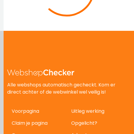
Alle webshops automatisch gecheckt. Kom er
direct achter of de webwinkel wel veilig is!
Voorpagina
Uitleg werking
Claim je pagina
Opgelicht?