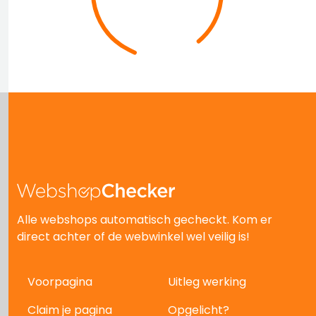
Alle webshops automatisch gecheckt. Kom er
direct achter of de webwinkel wel veilig is!
Voorpagina
Uitleg werking
Claim je pagina
Opgelicht?