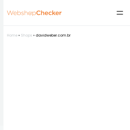
Home
»
Shops
»
davidweber.com.br