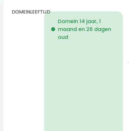
DOMEINLEEFTIJD
Domein 14 jaar, 1
maand en 26 dagen
i
oud
1
j
a
t
D