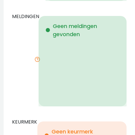
MELDINGEN
W
Geen meldingen
gevonden
i
KEURMERK
Geen keurmerk