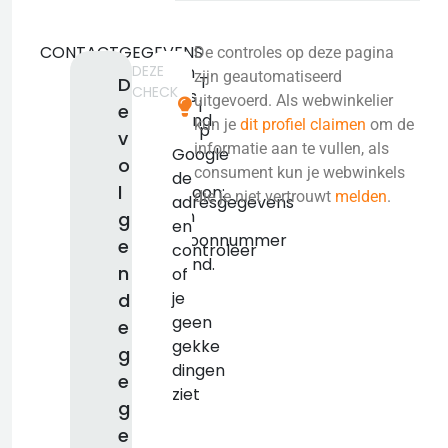
CONTACTGEGEVENS
De controles op deze pagina
DEZE
Geen
zijn geautomatiseerd
T
D
CHECK
adres
uitgevoerd. Als webwinkelier
i
e
bekend.
kun je
dit profiel claimen
om de
p
v
KVK:
informatie aan te vullen, als
Google
o
false
consument kun je webwinkels
de
l
Telefoon:
die je niet vertrouwt
melden
.
adresgegevens
Geen
g
en
telefoonnummer
e
controleer
bekend.
n
of
je
d
geen
e
gekke
g
dingen
e
ziet
g
e