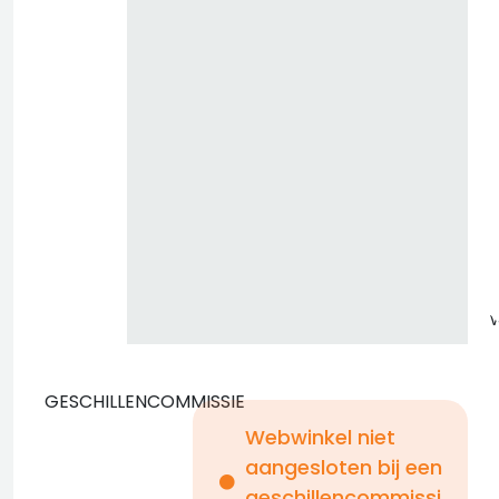
z
GESCHILLENCOMMISSIE
Webwinkel niet
aangesloten bij een
i
geschillencommissi