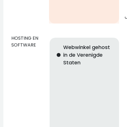
g
o
HOSTING EN
SOFTWARE
Webwinkel gehost
in de Verenigde
Staten
n
i
n