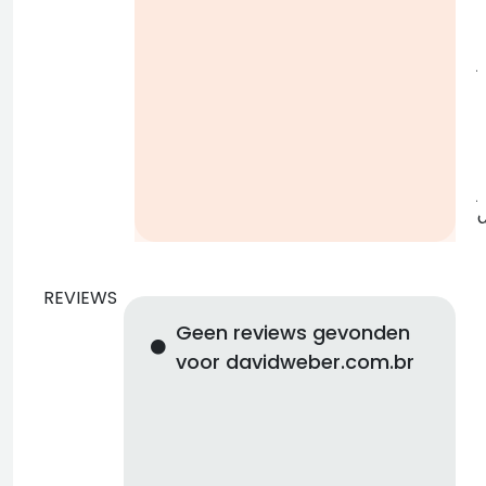
j
b
j
REVIEWS
Geen reviews gevonden
voor davidweber.com.br
d