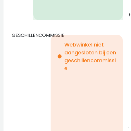
GESCHILLENCOMMISSIE
Webwinkel niet
aangesloten bij een
geschillencommissi
e
a
D
l
j