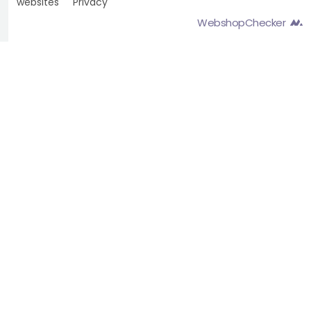
websites
Privacy
WebshopChecker