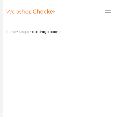
Home
»
Shops
»
dakdragerexpert.nl