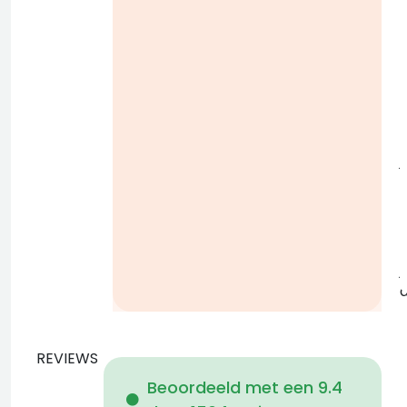
i
j
b
j
REVIEWS
Beoordeeld met een 9.4