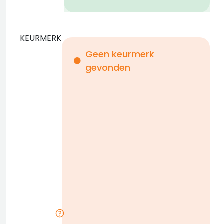
KEURMERK
Geen keurmerk
gevonden
i
n
b
D
w
n