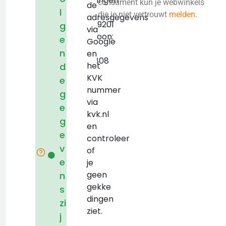
Groningen
consument kun je webwinkels
de
l
KVK:
die je niet vertrouwt
melden
.
adresgegevens
50459201
g
via
Telefoon:
e
Google
050-
n
en
7210808
het
d
KVK
e
nummer
g
via
e
kvk.nl
g
en
e
controleer
v
of
e
je
geen
n
gekke
s
dingen
zi
ziet.
j