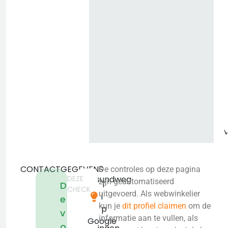
b
CONTACTGEGEVENS
De controles op deze pagina
DEZE
Egersundweg
zijn geautomatiseerd
T
D
CHECK
5
uitgevoerd. Als webwinkelier
i
e
9723
kun je
dit profiel claimen
om de
p
v
JM
informatie aan te vullen, als
Google
o