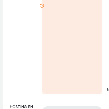
g
l
g
HOSTING EN