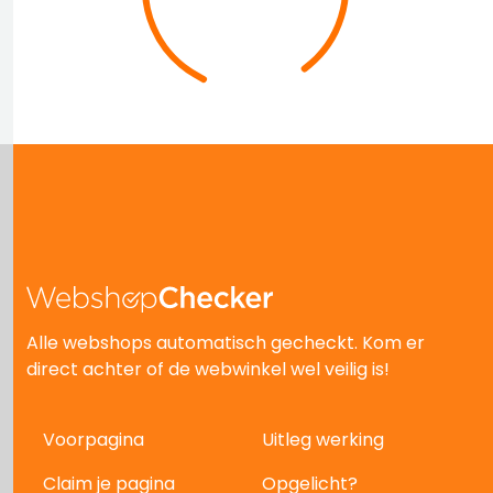
Alle webshops automatisch gecheckt. Kom er
direct achter of de webwinkel wel veilig is!
Voorpagina
Uitleg werking
Claim je pagina
Opgelicht?