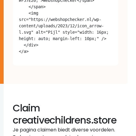
#F57E20;">Webshopchecker</span>

    </span>

    <img 
src="https://webshopchecker.nl/wp-
content/uploads/2023/12/icon_arrow-
l.svg" alt="Pijl" style="width: 16px; 
height: auto; margin-left: 10px;" />

  </div>

Claim
creativechildrens.store
Je pagina claimen biedt diverse voordelen.