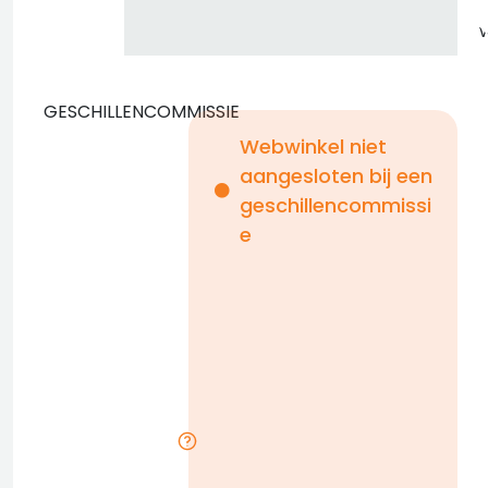
GESCHILLENCOMMISSIE
Webwinkel niet
aangesloten bij een
i
geschillencommissi
e
n
b
D