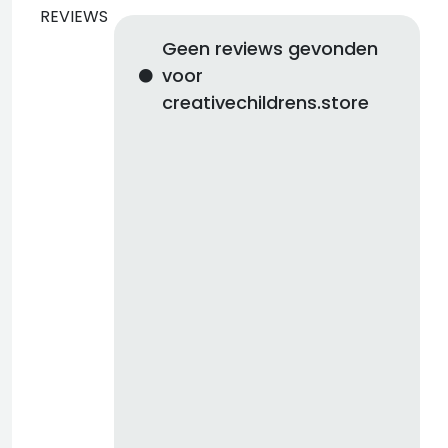
REVIEWS
Geen reviews gevonden
voor
creativechildrens.store
d
b
z