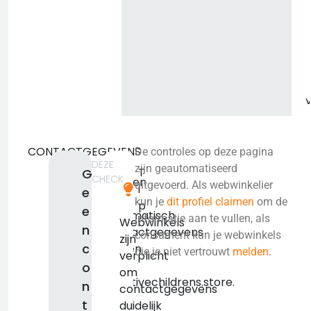
b
CONTACTGEGEVENS
De controles op deze pagina
DEZE
We
zijn geautomatiseerd
T
G
CHECK
konden
uitgevoerd. Als webwinkelier
i
e
niet
kun je
dit profiel claimen
om de
p
e
automatisch
informatie aan te vullen, als
Webwinkels
n
contactgegevens
consument kun je webwinkels
zijn
c
vinden
die je niet vertrouwt
melden
.
verplicht
voor
o
om
creativechildrens.store.
n
contactgegevens
We
t
duidelijk