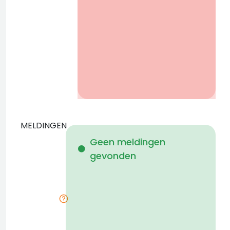
r
MELDINGEN
W
Geen meldingen
gevonden
i