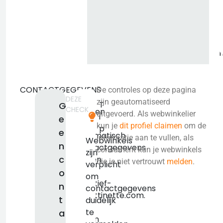
i
CONTACTGEGEVENS
De controles op deze pagina
DEZE
We
zijn geautomatiseerd
T
G
CHECK
konden
uitgevoerd. Als webwinkelier
i
e
niet
kun je
dit profiel claimen
om de
p
e
automatisch
informatie aan te vullen, als
Webwinkels
n
contactgegevens
consument kun je webwinkels
zijn
c
vinden
die je niet vertrouwt
melden
.
verplicht
voor
o
om
creatief-
n
contactgegevens
nl.buttinette.com.
t
duidelijk
We
te
a
raden