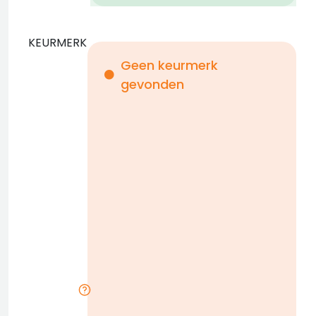
KEURMERK
Geen keurmerk
gevonden
i
n
b
D
w
n