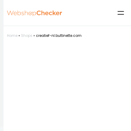
Home
»
Shops
»
creatief-nl.buttinette.com