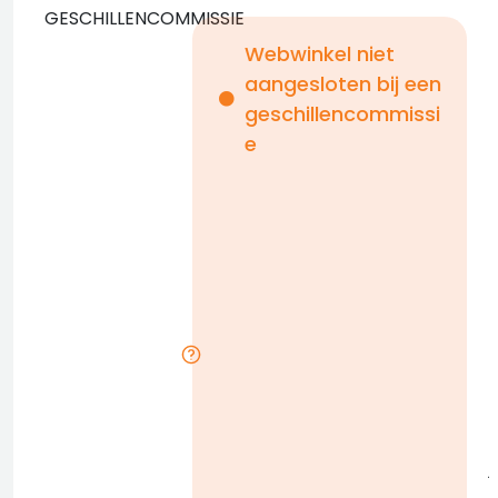
GESCHILLENCOMMISSIE
Webwinkel niet
aangesloten bij een
i
geschillencommissi
e
n
b
D
l
j