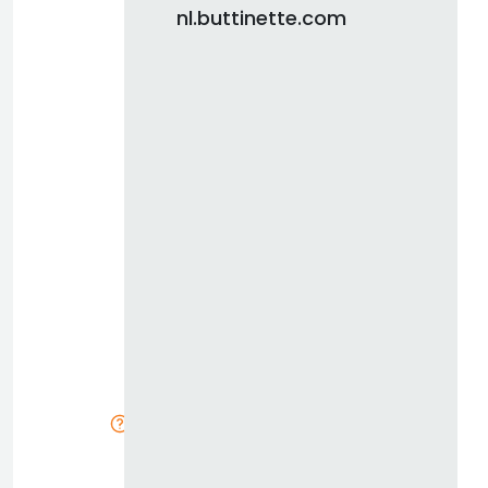
nl.buttinette.com
d
b
z
k