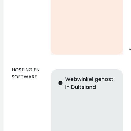
g
o
HOSTING EN
SOFTWARE
Webwinkel gehost
c
in Duitsland
n
i