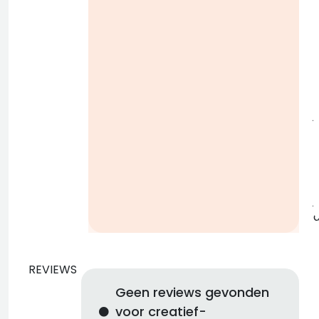
i
j
b
j
REVIEWS
Geen reviews gevonden
voor creatief-