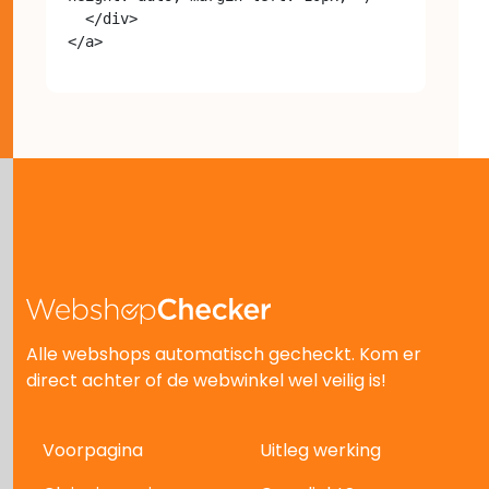
  </div>

Alle webshops automatisch gecheckt. Kom er
direct achter of de webwinkel wel veilig is!
Voorpagina
Uitleg werking