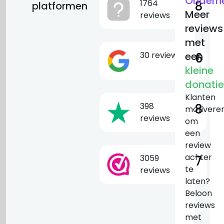
Ondern
1764
9.8
platformen
Meer
reviews
reviews
met
30 reviews
een
9.6
kleine
donatie
Klanten
398
9.8
motivere
reviews
om
een
review
achter
3059
9.7
te
reviews
laten?
Beloon
reviews
met