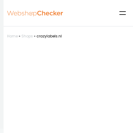
Home
»
Shops
»
crazylabels.nl