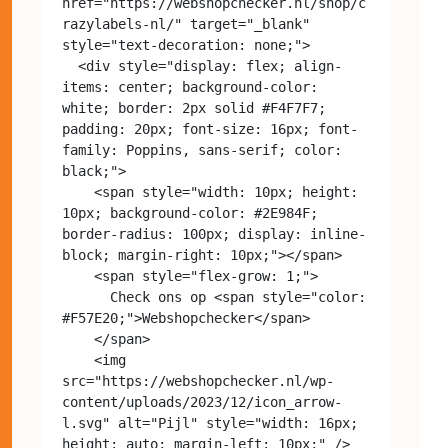
href="https://webshopchecker.nl/shop/c
razylabels-nl/" target="_blank" 
style="text-decoration: none;">

  <div style="display: flex; align-
items: center; background-color: 
white; border: 2px solid #F4F7F7; 
padding: 20px; font-size: 16px; font-
family: Poppins, sans-serif; color: 
black;">

    <span style="width: 10px; height: 
10px; background-color: #2E984F; 
border-radius: 100px; display: inline-
block; margin-right: 10px;"></span>

    <span style="flex-grow: 1;">

      Check ons op <span style="color: 
#F57E20;">Webshopchecker</span>

    </span>

    <img 
src="https://webshopchecker.nl/wp-
content/uploads/2023/12/icon_arrow-
l.svg" alt="Pijl" style="width: 16px; 
height: auto; margin-left: 10px;" />
