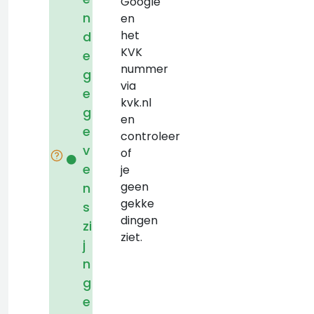
Google
n
en
het
d
KVK
e
nummer
g
via
e
kvk.nl
g
en
e
controleer
v
of
e
je
geen
n
gekke
s
dingen
zi
ziet.
j
n
g
e