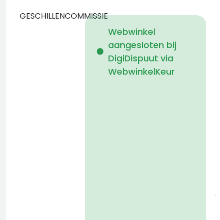
GESCHILLENCOMMISSIE
Webwinkel
aangesloten bij
b
DigiDispuut via
WebwinkelKeur
g
o
g
j