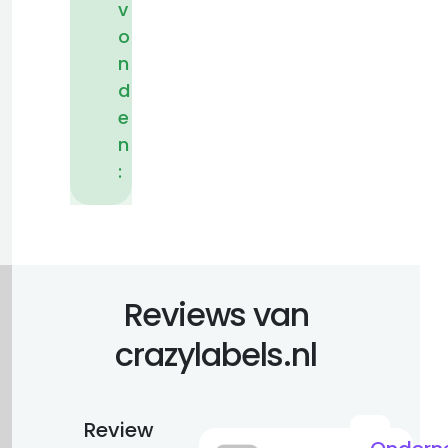
v
o
n
d
e
n
:
Reviews van
crazylabels.nl
Review