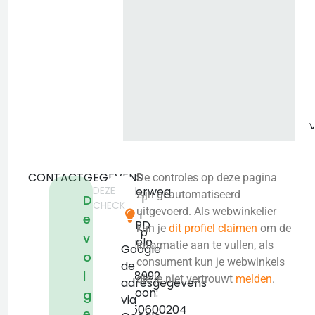
b
CONTACTGEGEVENS
De controles op deze pagina
DEZE
Lintelerweg
zijn geautomatiseerd
T
D
CHECK
60
uitgevoerd. Als webwinkelier
i
e
7556PD
kun je
dit profiel claimen
om de
p
v
Hengelo
informatie aan te vullen, als
Google
o
KVK:
consument kun je webwinkels
de
l
76798992
die je niet vertrouwt
melden
.
adresgegevens
Telefoon:
g
via
+31850600204
e