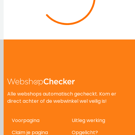
Alle webshops automatisch gecheckt. Kom er
direct achter of de webwinkel wel veilig is!
Voorpagina
Uitleg werking
Claim je pagina
Opgelicht?