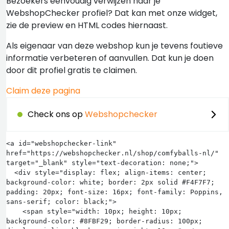
Bezoekers eenvoudig verwijzen naar je
WebshopChecker profiel? Dat kan met onze widget,
zie de preview en HTML codes hiernaast.
Als eigenaar van deze webshop kun je tevens foutieve
informatie verbeteren of aanvullen. Dat kun je doen
door dit profiel gratis te claimen.
Claim deze pagina
Check ons op
Webshopchecker
<a id="webshopchecker-link" 
href="https://webshopchecker.nl/shop/comfyballs-nl/" 
target="_blank" style="text-decoration: none;">

  <div style="display: flex; align-items: center; 
background-color: white; border: 2px solid #F4F7F7; 
padding: 20px; font-size: 16px; font-family: Poppins, 
sans-serif; color: black;">

    <span style="width: 10px; height: 10px; 
background-color: #8FBF29; border-radius: 100px; 