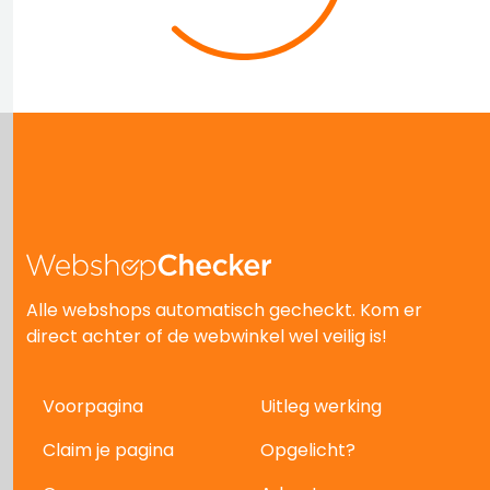
Alle webshops automatisch gecheckt. Kom er
direct achter of de webwinkel wel veilig is!
Voorpagina
Uitleg werking
Claim je pagina
Opgelicht?