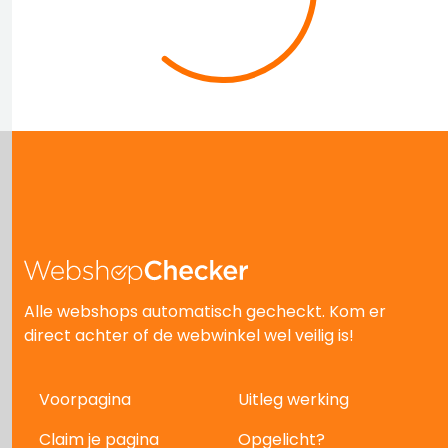
Alle webshops automatisch gecheckt. Kom er
direct achter of de webwinkel wel veilig is!
Voorpagina
Uitleg werking
Claim je pagina
Opgelicht?