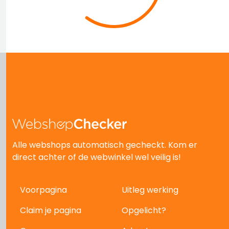
Alle webshops automatisch gecheckt. Kom er
direct achter of de webwinkel wel veilig is!
Voorpagina
Uitleg werking
Claim je pagina
Opgelicht?