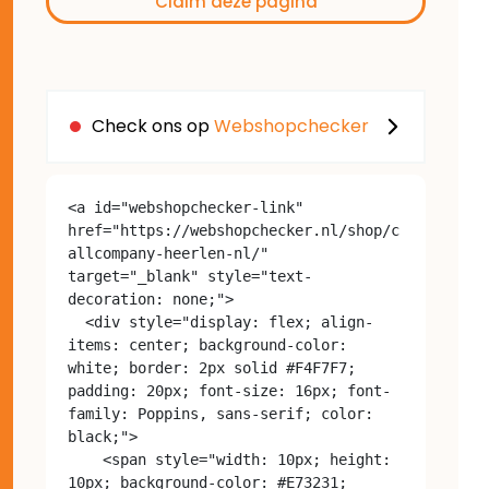
Claim deze pagina
Check ons op
Webshopchecker
<a id="webshopchecker-link" 
href="https://webshopchecker.nl/shop/c
allcompany-heerlen-nl/" 
target="_blank" style="text-
decoration: none;">

  <div style="display: flex; align-
items: center; background-color: 
white; border: 2px solid #F4F7F7; 
padding: 20px; font-size: 16px; font-
family: Poppins, sans-serif; color: 
black;">

    <span style="width: 10px; height: 
10px; background-color: #E73231; 