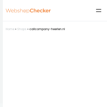
Home
»
Shops
»
callcompany-heerlen.nl