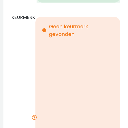
KEURMERK
Geen keurmerk
gevonden
i
n
b
D
w
n