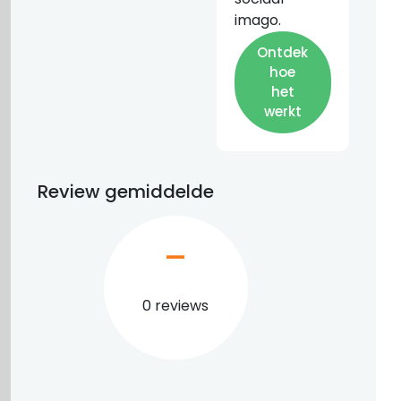
imago.
Ontdek
hoe
het
werkt
Review gemiddelde
–
0 reviews