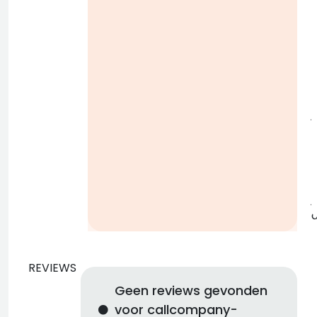
i
j
b
j
REVIEWS
Geen reviews gevonden
voor callcompany-