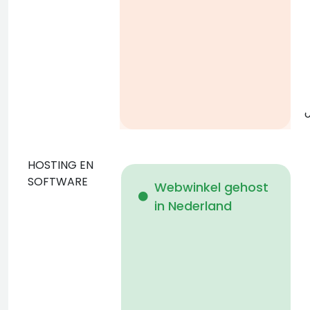
g
o
HOSTING EN
D
SOFTWARE
Webwinkel gehost
in Nederland
b