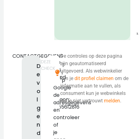
o
b
CONTACTGEGEVENS
De controles op deze pagina
DEZE
Geen
zijn geautomatiseerd
T
D
CHECK
adres
uitgevoerd. Als webwinkelier
i
e
bekend.
kun je
dit profiel claimen
om de
p
v
KVK:
informatie aan te vullen, als
Google
o
false
consument kun je webwinkels
de
l
Telefoon:
die je niet vertrouwt
melden
.
adresgegevens
+31455612816
g
en
e
controleer
n
of
je
d