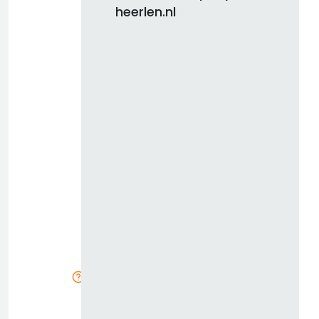
heerlen.nl
d
b
z
k