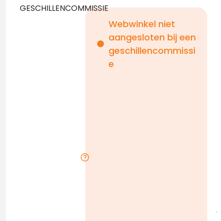
GESCHILLENCOMMISSIE
Webwinkel niet
aangesloten bij een
i
geschillencommissi
e
n
b
D
l
j