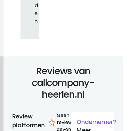
d
e
n
:
Reviews van
callcompany-
heerlen.nl
Geen
Review
Ondernemer?
reviews
platformen
gevonden
Meer