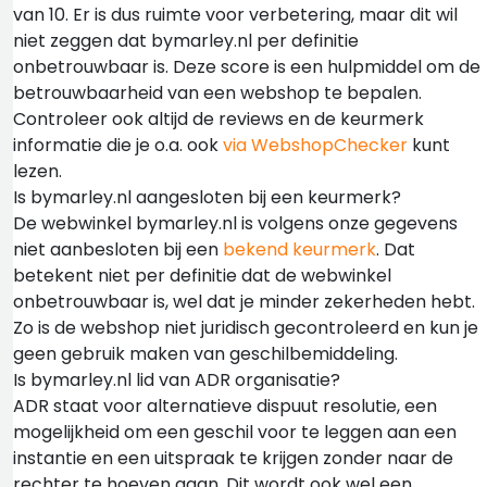
van 10. Er is dus ruimte voor verbetering, maar dit wil
niet zeggen dat bymarley.nl per definitie
onbetrouwbaar is. Deze score is een hulpmiddel om de
betrouwbaarheid van een webshop te bepalen.
Controleer ook altijd de reviews en de keurmerk
informatie die je o.a. ook
via WebshopChecker
kunt
lezen.
Is bymarley.nl aangesloten bij een keurmerk?
De webwinkel bymarley.nl is volgens onze gegevens
niet aanbesloten bij een
bekend keurmerk
. Dat
betekent niet per definitie dat de webwinkel
onbetrouwbaar is, wel dat je minder zekerheden hebt.
Zo is de webshop niet juridisch gecontroleerd en kun je
geen gebruik maken van geschilbemiddeling.
Is bymarley.nl lid van ADR organisatie?
ADR staat voor alternatieve dispuut resolutie, een
mogelijkheid om een geschil voor te leggen aan een
instantie en een uitspraak te krijgen zonder naar de
rechter te hoeven gaan. Dit wordt ook wel een