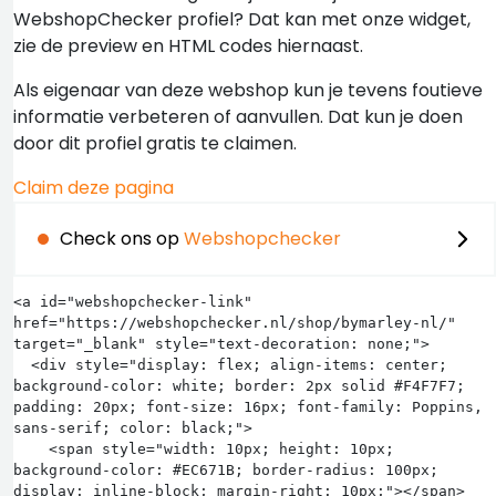
WebshopChecker profiel? Dat kan met onze widget,
zie de preview en HTML codes hiernaast.
Als eigenaar van deze webshop kun je tevens foutieve
informatie verbeteren of aanvullen. Dat kun je doen
door dit profiel gratis te claimen.
Claim deze pagina
Check ons op
Webshopchecker
<a id="webshopchecker-link" 
href="https://webshopchecker.nl/shop/bymarley-nl/" 
target="_blank" style="text-decoration: none;">

  <div style="display: flex; align-items: center; 
background-color: white; border: 2px solid #F4F7F7; 
padding: 20px; font-size: 16px; font-family: Poppins, 
sans-serif; color: black;">

    <span style="width: 10px; height: 10px; 
background-color: #EC671B; border-radius: 100px; 
display: inline-block; margin-right: 10px;"></span>
