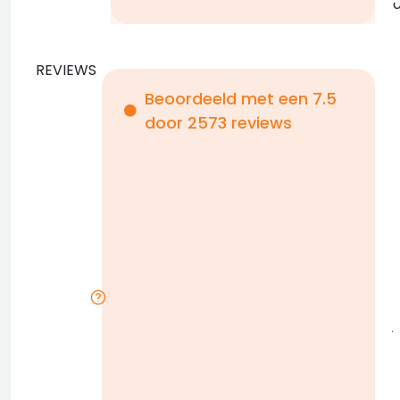
REVIEWS
Beoordeeld met een 7.5
door 2573 reviews
i
r
l
j