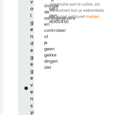
v
KVK:
informatie aan te vullen, als
Google
o
85735817
consument kun je webwinkels
de
l
Telefoon:
die je niet vertrouwt
melden
.
adresgegevens
+31858000450
g
en
e
controleer
n
of
je
d
geen
e
gekke
g
dingen
e
ziet
g
e
v
e
n
s
zi