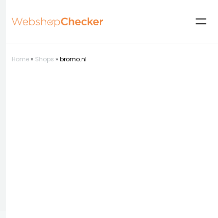
Home
»
Shops
»
bromo.nl