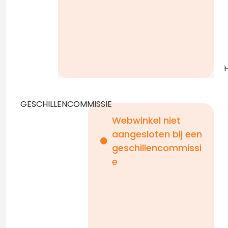
z
v
GESCHILLENCOMMISSIE
Webwinkel niet
aangesloten bij een
i
geschillencommissi
e
n
b