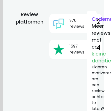
Review
Ondern
976
9.2
platformen
Meer
reviews
reviews
met
1597
een
6.4
reviews
kleine
donatie
Klanten
motivere
om
een
review
achter
te
laten?