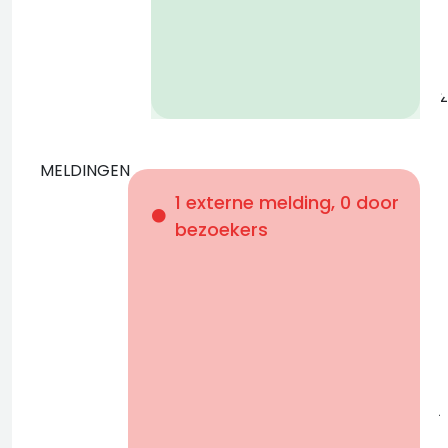
z
MELDINGEN
+
1 externe melding, 0 door
z
bezoekers
b
p
b
j