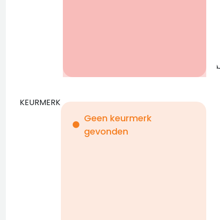
b
KEURMERK
Geen keurmerk
gevonden
i
n
b