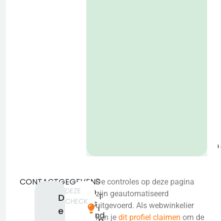
P
o
b
CONTACTGEGEVENS
De controles op deze pagina
DEZE
Geen
zijn geautomatiseerd
T
D
CHECK
adres
uitgevoerd. Als webwinkelier
i
e
bekend.
kun je
dit profiel claimen
om de
p