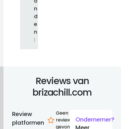
o
n
d
e
n
:
Reviews van
brizachill.com
Geen
Review
Ondernemer?
reviews
platformen
gevonden
Meer