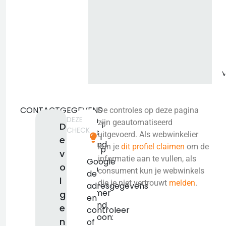
b
CONTACTGEGEVENS
De controles op deze pagina
DEZE
Geen
zijn geautomatiseerd
T
D
CHECK
adres
uitgevoerd. Als webwinkelier
i
e
bekend.
kun je
dit profiel claimen
om de
p
v
KVK:
informatie aan te vullen, als
Google
o
Geen
consument kun je webwinkels
de
l
kvk
die je niet vertrouwt
melden
.
adresgegevens
nummer
g
en
bekend.
e
controleer
Telefoon:
n
of