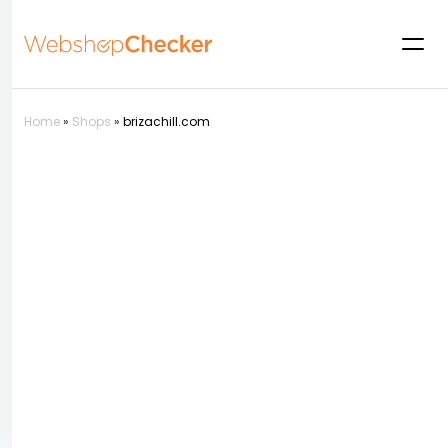
Home
»
Shops
»
brizachill.com