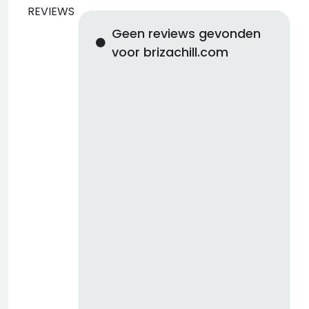
REVIEWS
Geen reviews gevonden
voor brizachill.com
d
b
z