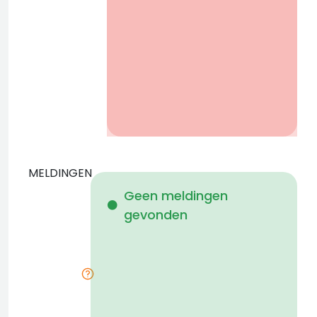
r
MELDINGEN
W
Geen meldingen
gevonden
i