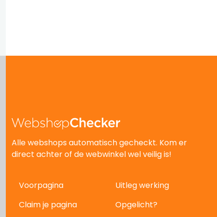
Alle webshops automatisch gecheckt. Kom er
direct achter of de webwinkel wel veilig is!
Voorpagina
Uitleg werking
Claim je pagina
Opgelicht?