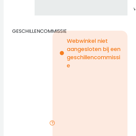
GESCHILLENCOMMISSIE
Webwinkel niet
aangesloten bij een
i
geschillencommissi
e
n
b
D