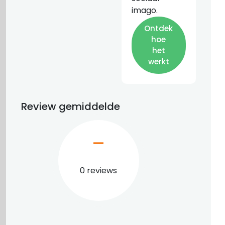
imago.
Ontdek
hoe
het
werkt
Review gemiddelde
–
0 reviews