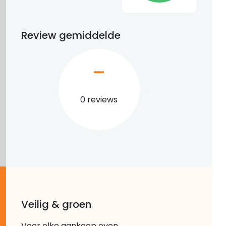
Review gemiddelde
–
0 reviews
Veilig & groen
Voor elke aankoop even