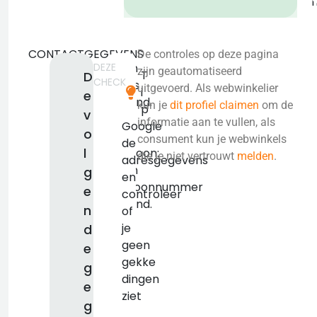
CONTACTGEGEVENS
De controles op deze pagina
DEZE
Geen
zijn geautomatiseerd
T
D
CHECK
adres
uitgevoerd. Als webwinkelier
i
e
bekend.
kun je
dit profiel claimen
om de
p
v
KVK:
informatie aan te vullen, als
Google
o
false
consument kun je webwinkels
de
l
Telefoon:
die je niet vertrouwt
melden
.
adresgegevens
Geen
g
en
telefoonnummer
e
controleer
bekend.
n
of
je
d
geen
e
gekke
g
dingen
e
ziet
g