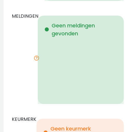
MELDINGEN
W
Geen meldingen
gevonden
i
KEURMERK
Geen keurmerk