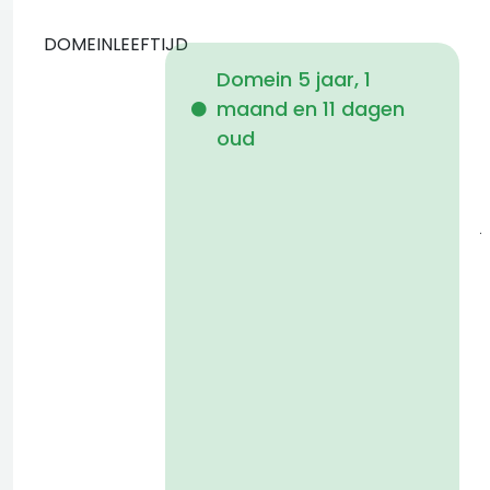
DOMEINLEEFTIJD
Domein 5 jaar, 1
maand en 11 dagen
i
oud
j
a
t
D