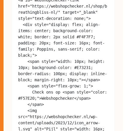
href="https://webshopchecker.nl/shop/b
reathingbliss-nl/" target="_blank" 
style="text-decoration: none;">

  <div style="display: flex; align-
items: center; background-color: 
white; border: 2px solid #F4F7F7; 
padding: 20px; font-size: 16px; font-
family: Poppins, sans-serif; color: 
black;">

    <span style="width: 10px; height: 
10px; background-color: #E73231; 
border-radius: 100px; display: inline-
block; margin-right: 10px;"></span>

    <span style="flex-grow: 1;">

      Check ons op <span style="color: 
#F57E20;">Webshopchecker</span>

    </span>

    <img 
src="https://webshopchecker.nl/wp-
content/uploads/2023/12/icon_arrow-
l.svg" alt="Pijl" style="width: 16px; 