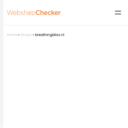
Home
»
Shops
»
breathingbliss.nl