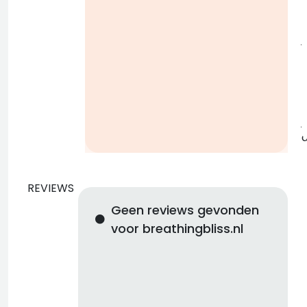
j
b
j
REVIEWS
Geen reviews gevonden
voor breathingbliss.nl
d