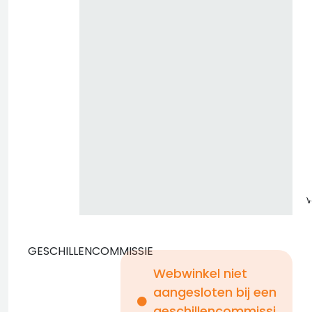
z
GESCHILLENCOMMISSIE
Webwinkel niet
aangesloten bij een
i
geschillencommissi