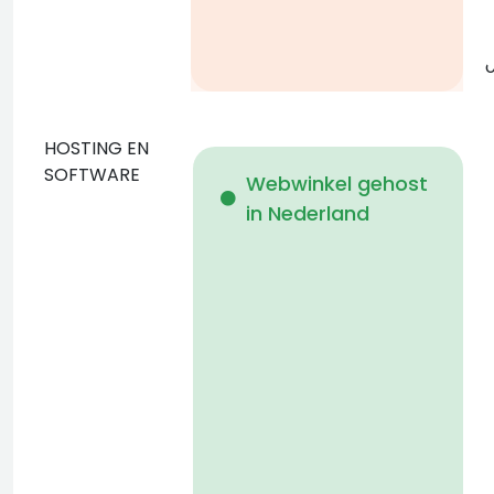
g
o
HOSTING EN
D
SOFTWARE
Webwinkel gehost
in Nederland
b
p
D
n