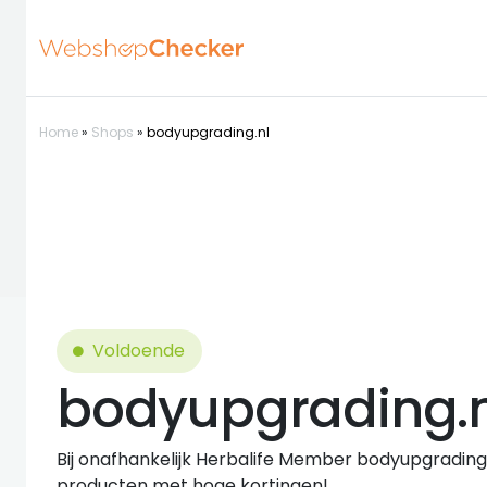
Home
»
Shops
»
bodyupgrading.nl
Voldoende
bodyupgrading.n
Bij onafhankelijk Herbalife Member bodyupgrading.n
producten met hoge kortingen!