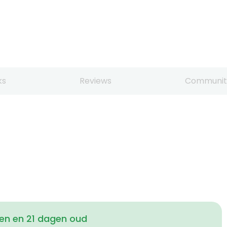
ks
Reviews
Communit
en en 21 dagen oud