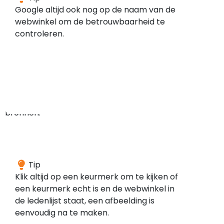
hebben
Google altijd ook nog op de naam van de
geen
webwinkel om de betrouwbaarheid te
meldingen
controleren.
gevonden
in
de
door
ons
gescande
bronnen.
Een
Tip
webwinkel
Klik altijd op een keurmerk om te kijken of
die
een keurmerk echt is en de webwinkel in
aangesloten
de ledenlijst staat, een afbeelding is
is
eenvoudig na te maken.
bij