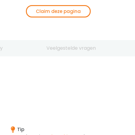
Claim deze pagina
y
Veelgestelde vragen
Het
Tip
domein