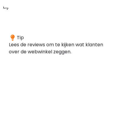
bij:
De
Tip
webwinkel
Lees de reviews om te kijken wat klanten
heeft
over de webwinkel zeggen.
een
goed
gemiddelde
over
79
reviews,
dit
duidt
op
overwegende
positieve