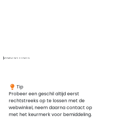
klanten.
De
reviews
zijn
verzameld
via
de
volgende
platformen:
Je
Tip
kunt
Probeer een geschil altijd eerst
bij
rechtstreeks op te lossen met de
WebwinkelKeur
webwinkel, neem daarna contact op
terecht
met het keurmerk voor bemiddeling.
wanneer
er