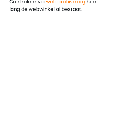
Controleer via
web.archive.org
hoe
is
lang de webwinkel al bestaat.
geregistreerd
op
18
mei
2017
en
bestaat
dus
al
geruime
tijd.
Dit
kan
betekenen
dat
de
webwinkel