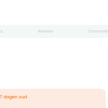
ks
Reviews
Communit
7 dagen oud