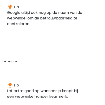
Wij
Tip
hebben
Google altijd ook nog op de naam van de
geen
webwinkel om de betrouwbaarheid te
meldingen
controleren.
gevonden
in
de
door
ons
gescande
bronnen.
Deze
Tip
webwinkel
Let extra goed op wanneer je koopt bij
is
een webwinkel zonder keurmerk.
volgens