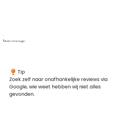
minder
zekerheden
hebt
bij
je
aankoop.
We
Tip
konden
Zoek zelf naar onafhankelijke reviews via
geen
Google, wie weet hebben wij niet alles
reviews
gevonden.
vinden
voor
dit
domein
bij
de