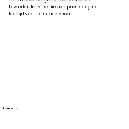
geregistreerd
tevreden klanten die niet passen bij de
op
leeftijd van de domeinnaam.
1
oktober
2025,
dat
is
relatief
jong.
Een
net
gestarte
webwinkel
kent
meer
risico’s.