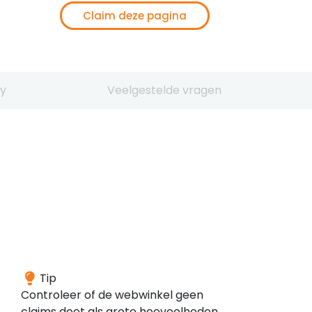
Claim deze pagina
y
Veelgestelde vragen
Het
Tip
domein
Controleer of de webwinkel geen
is
claims doet als grote hoeveelheden