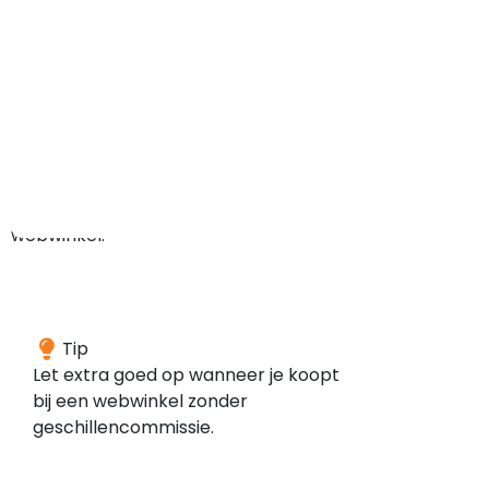
recente
reviews
kan
bijvoorbeeld
duiden
op
een
nieuwe
webwinkel.
Deze
Tip
webwinkel
Let extra goed op wanneer je koopt
is
bij een webwinkel zonder
volgens
geschillencommissie.
onze
gegevens