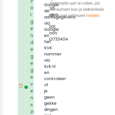
v
47
informatie aan te vullen, als
Google
o
6541DD
consument kun je webwinkels
de
l
Nijmegen
die je niet vertrouwt
melden
.
adresgegevens
KVK:
g
via
09161001
e
Google
Telefoon:
n
en
+31243733404
het
d
KVK
e
nummer
g
via
e
kvk.nl
g
en
e
controleer
v
of
e
je
geen
n
gekke
s
dingen
zi