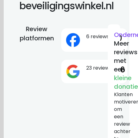
beveiligingswinkel.nl
Review
Ondern
6 reviews
10
platformen
Meer
reviews
met
23 reviews
8.6
een
kleine
donatie
Klanten
motivere
om
een
review
achter