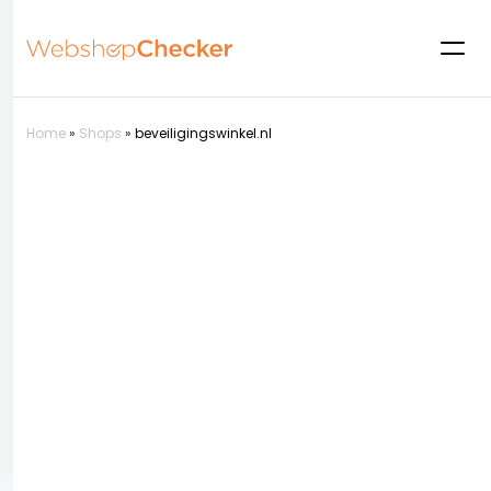
Home
»
Shops
»
beveiligingswinkel.nl