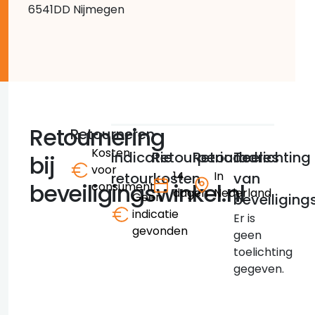
6541DD Nijmegen
Retournering
Retourneren
Kosten
Indicatie
Retourperiode
Retouradres
Toelichting
bij
voor
14
In
retourkosten
van
beveiligingswinkel.nl
consument
dagen
Nederland
Geen
beveiligings
indicatie
Er is
gevonden
geen
toelichting
gegeven.