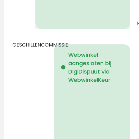
GESCHILLENCOMMISSIE
Webwinkel
aangesloten bij
b
DigiDispuut via
WebwinkelKeur
g
o