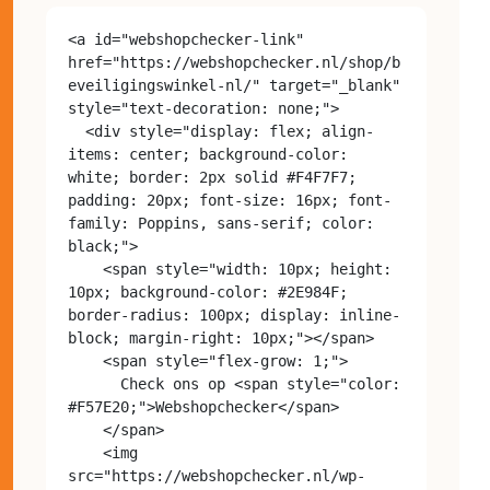
<a id="webshopchecker-link" 
href="https://webshopchecker.nl/shop/b
eveiligingswinkel-nl/" target="_blank" 
style="text-decoration: none;">

  <div style="display: flex; align-
items: center; background-color: 
white; border: 2px solid #F4F7F7; 
padding: 20px; font-size: 16px; font-
family: Poppins, sans-serif; color: 
black;">

    <span style="width: 10px; height: 
10px; background-color: #2E984F; 
border-radius: 100px; display: inline-
block; margin-right: 10px;"></span>

    <span style="flex-grow: 1;">

      Check ons op <span style="color: 
#F57E20;">Webshopchecker</span>

    </span>

    <img 
src="https://webshopchecker.nl/wp-