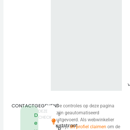
b
CONTACTGEGEVENS
De controles op deze pagina
DEZE
Dr.
zijn geautomatiseerd
T
D
CHECK
De
uitgevoerd. Als webwinkelier
i
e
Blecourtstraat
kun je
dit profiel claimen
om de
p