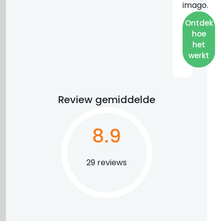
imago.
Ontdek
hoe
het
werkt
Review gemiddelde
8.9
29 reviews