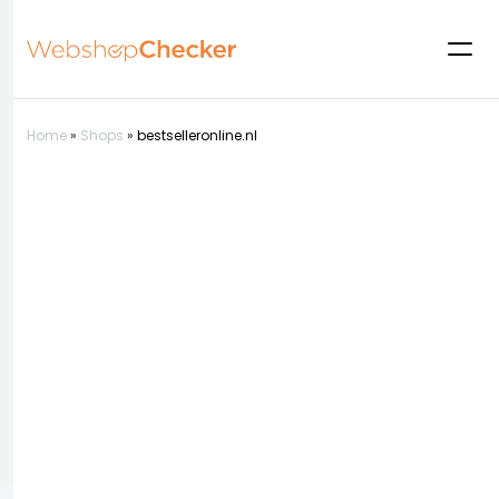
Home
»
Shops
»
bestselleronline.nl