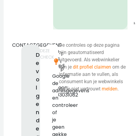
b
CONTACTGEGEVENS
De controles op deze pagina
DEZE
Geen
zijn geautomatiseerd
T
D
CHECK
adres
uitgevoerd. Als webwinkelier
i
e
bekend.
kun je
dit profiel claimen
om de
p
v
KVK:
informatie aan te vullen, als
Google
o
false
consument kun je webwinkels
de
l
Telefoon:
die je niet vertrouwt
melden
.
adresgegevens
+31203031082
g
en
e
controleer
n
of
je
d
geen
e
gekke