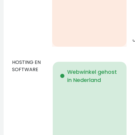
g
o
HOSTING EN
D
SOFTWARE
Webwinkel gehost
in Nederland
b
p
D