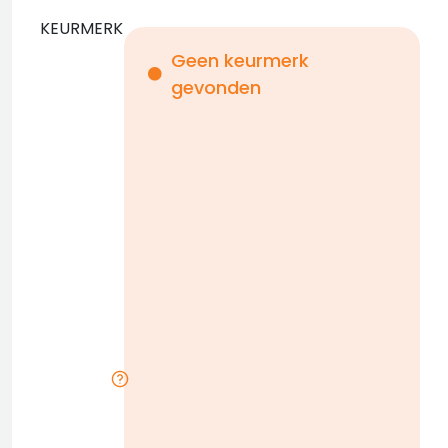
KEURMERK
Geen keurmerk
gevonden
i
n
b
D
w
n