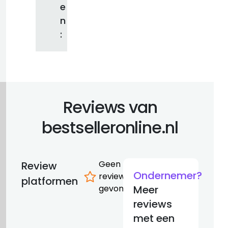
e
n
:
Reviews van
bestselleronline.nl
Geen
Review
Ondernemer?
reviews
platformen
gevonden
Meer
reviews
met een