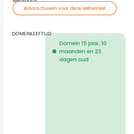
webshop?
Waarschuwen voor deze webwinkel
DOMEINLEEFTIJD
Domein 15 jaar, 10
maanden en 23
i
dagen oud
1
a
t