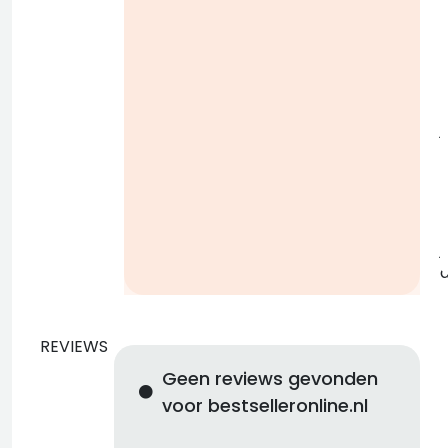
i
j
b
j
REVIEWS
Geen reviews gevonden
voor bestselleronline.nl