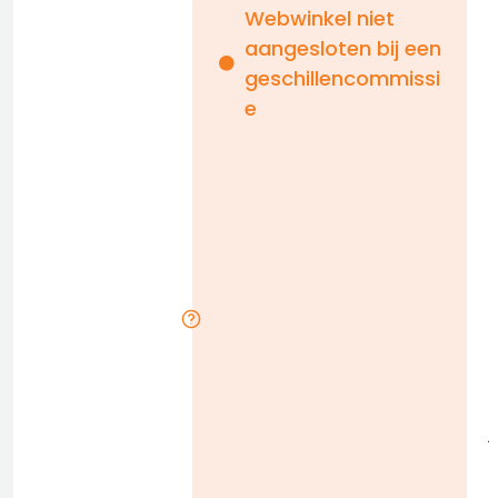
Webwinkel niet
aangesloten bij een
i
geschillencommissi
e
n
b
D
l
j