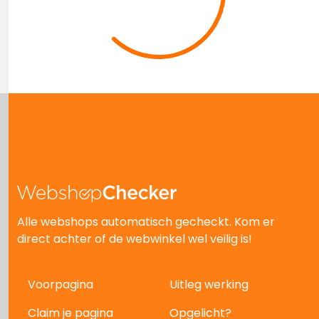
Alle webshops automatisch gecheckt. Kom er
direct achter of de webwinkel wel veilig is!
Voorpagina
Uitleg werking
Claim je pagina
Opgelicht?