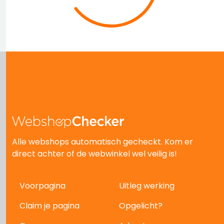
Alle webshops automatisch gecheckt. Kom er
direct achter of de webwinkel wel veilig is!
Voorpagina
Uitleg werking
Claim je pagina
Opgelicht?