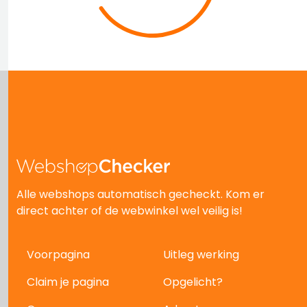
Alle webshops automatisch gecheckt. Kom er
direct achter of de webwinkel wel veilig is!
Voorpagina
Uitleg werking
Claim je pagina
Opgelicht?