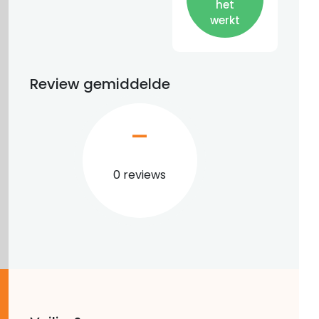
het
werkt
Review gemiddelde
–
0 reviews