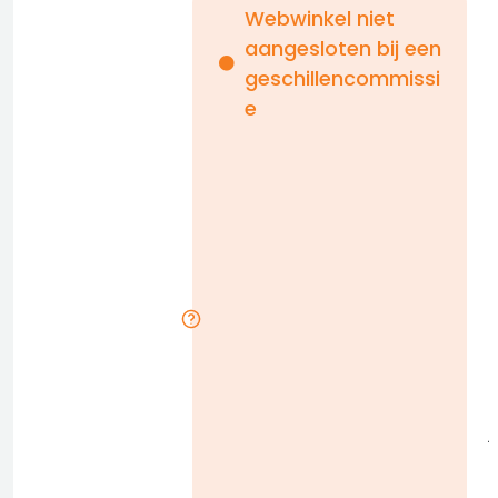
Webwinkel niet
aangesloten bij een
i
geschillencommissi
e
n
b
D
l
j