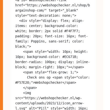
href="https://webshopchecker.nl/shop/b
argainshop-com/" target="_blank" 
style="text-decoration: none;">

  <div style="display: flex; align-
items: center; background-color: 
white; border: 2px solid #F4F7F7; 
padding: 20px; font-size: 16px; font-
family: Poppins, sans-serif; color: 
black;">

    <span style="width: 10px; height: 
10px; background-color: #EC671B; 
border-radius: 100px; display: inline-
block; margin-right: 10px;"></span>

    <span style="flex-grow: 1;">

      Check ons op <span style="color: 
#F57E20;">Webshopchecker</span>

    </span>

    <img 
src="https://webshopchecker.nl/wp-
content/uploads/2023/12/icon_arrow-
l.svg" alt="Pijl" style="width: 16px; 