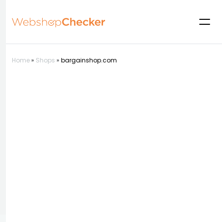
Home
»
Shops
»
bargainshop.com