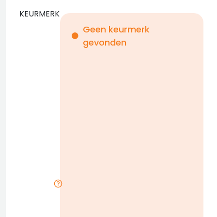
KEURMERK
Geen keurmerk
gevonden
i
n
b
D
w
n