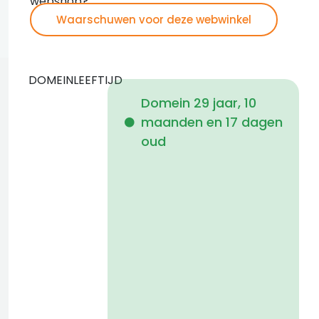
webshop?
Waarschuwen voor deze webwinkel
DOMEINLEEFTIJD
Domein 29 jaar, 10
maanden en 17 dagen
i
oud
a
t