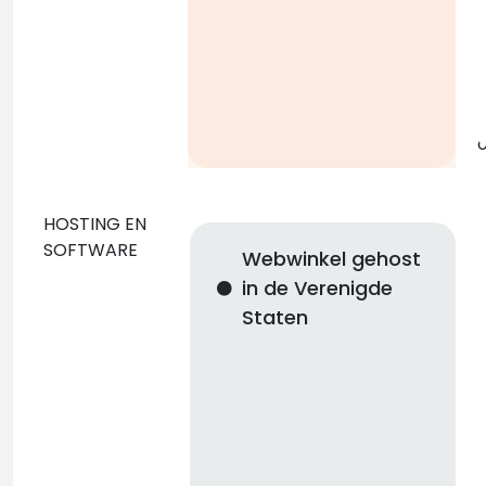
g
o
HOSTING EN
SOFTWARE
Webwinkel gehost
in de Verenigde
Staten
n
i