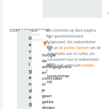
CONTACTGEGEVENS
De controles op deze pagina
DEZE
Geen
zijn geautomatiseerd
T
D
CHECK
adres
uitgevoerd. Als webwinkelier
i
e
bekend.
kun je
dit profiel claimen
om de
p
v
KVK:
informatie aan te vullen, als
Google
o
false
consument kun je webwinkels
de
l
Telefoon:
die je niet vertrouwt
melden
.
adresgegevens
Geen
g
en
telefoonnummer
e
controleer
bekend.
n
of
je
d
geen
e
gekke
g
dingen