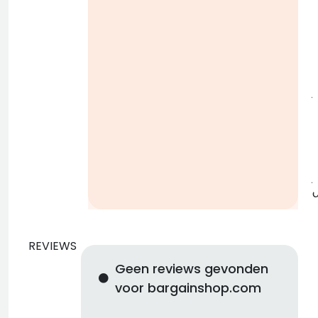
i
j
b
j
REVIEWS
Geen reviews gevonden
voor bargainshop.com