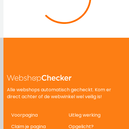
Alle webshops automatisch gecheckt. Kom er
direct achter of de webwinkel wel veilig is!
Voorpagina
Uitleg werking
Claim je pagina
Opgelicht?