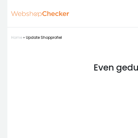
Home
»
Update Shopprofiel
Even gedul