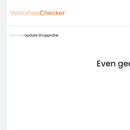
Home
»
Update Shopprofiel
Even ged