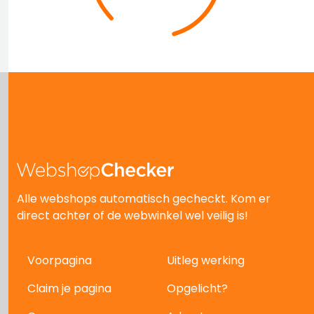
Alle webshops automatisch gecheckt. Kom er
direct achter of de webwinkel wel veilig is!
Voorpagina
Uitleg werking
Claim je pagina
Opgelicht?