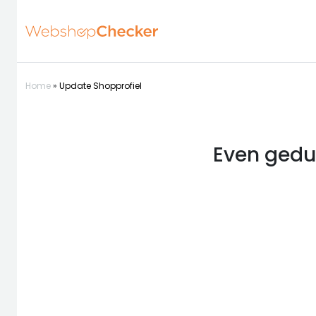
Home
»
Update Shopprofiel
Even gedul