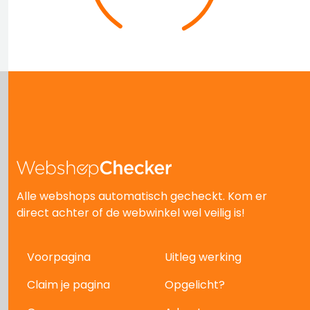
Alle webshops automatisch gecheckt. Kom er
direct achter of de webwinkel wel veilig is!
Voorpagina
Uitleg werking
Claim je pagina
Opgelicht?