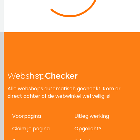
Alle webshops automatisch gecheckt. Kom er
direct achter of de webwinkel wel veilig is!
Voorpagina
Uitleg werking
Claim je pagina
Opgelicht?