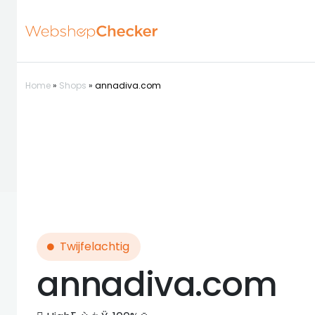
Home
»
Shops
»
annadiva.com
Twijfelachtig
annadiva.com