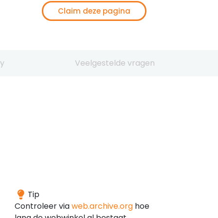
Claim deze pagina
y
Veelgestelde vragen
Het
Tip
domein
Controleer via
web.archive.org
hoe
is
lang de webwinkel al bestaat.