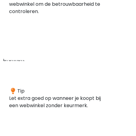
geen
webwinkel om de betrouwbaarheid te
meldingen
controleren.
gevonden
in
de
door
ons
gescande
bronnen.
Deze
Tip
webwinkel
Let extra goed op wanneer je koopt bij
is
een webwinkel zonder keurmerk.
volgens
onze
gegevens
niet