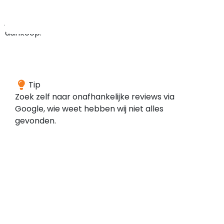
bij
je
aankoop.
We
Tip
konden
Zoek zelf naar onafhankelijke reviews via
geen
Google, wie weet hebben wij niet alles
reviews
gevonden.
vinden
voor
dit
domein
bij
de
door
ons
gescande