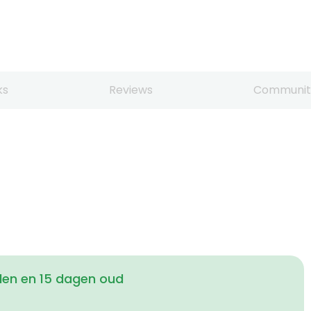
ks
Reviews
Communit
den en 15 dagen oud