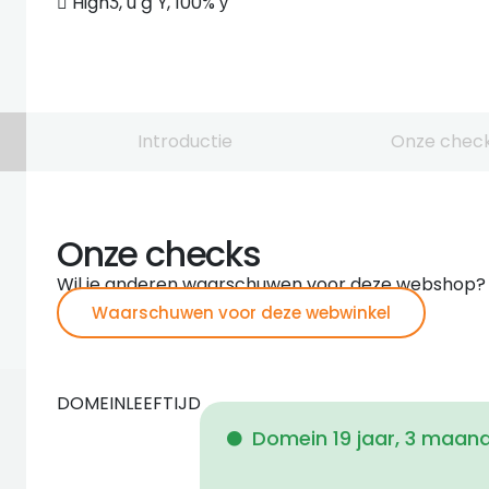
𿡵 HighƼ, ù ġ Ÿ, 100% ȳ
Introductie
Onze chec
Onze checks
Wil je anderen waarschuwen voor deze webshop?
Waarschuwen voor deze webwinkel
DOMEINLEEFTIJD
Domein 19 jaar, 3 maan