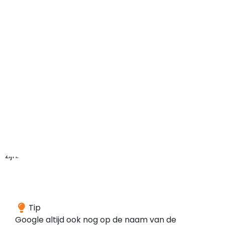
maar
het
domein
kan
in
het
verleden
ook
ergens
anders
voor
gebruikt
zijn.
Wij
Tip
hebben
Google altijd ook nog op de naam van de