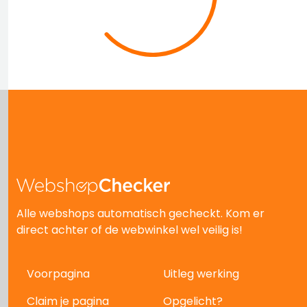
Alle webshops automatisch gecheckt. Kom er
direct achter of de webwinkel wel veilig is!
Voorpagina
Uitleg werking
Claim je pagina
Opgelicht?