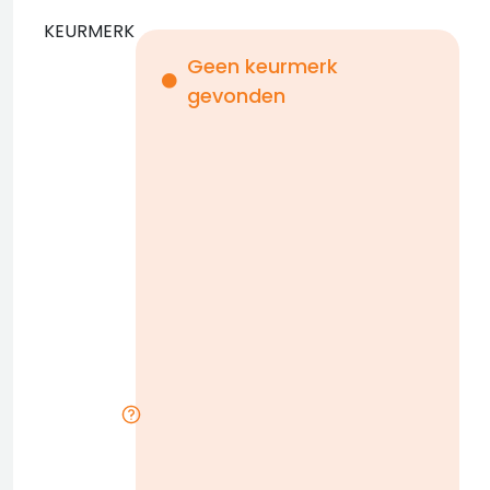
KEURMERK
Geen keurmerk
gevonden
i
n
b
D
w
n