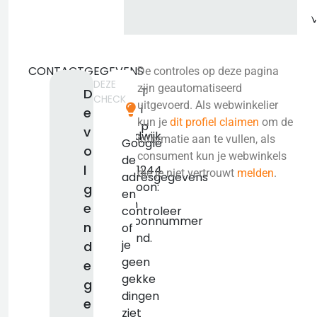
CONTACTGEGEVENS
De controles op deze pagina
DEZE
-
zijn geautomatiseerd
T
D
CHECK
-
uitgevoerd. Als webwinkelier
i
e
-
kun je
dit profiel claimen
om de
p
v
Noordwijk
informatie aan te vullen, als
Google
o
KVK:
consument kun je webwinkels
de
l
84851244
die je niet vertrouwt
melden
.
adresgegevens
Telefoon:
g
en
Geen
e
controleer
telefoonnummer
n
of
bekend.
je
d
geen
e
gekke
g
dingen
e
ziet