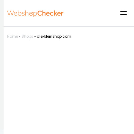
Home
»
Shops
»
alexkleinshop.com