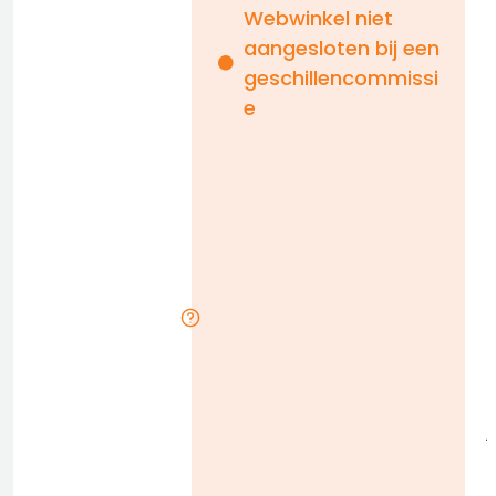
Webwinkel niet
aangesloten bij een
i
geschillencommissi
e
n
b
D
l
j