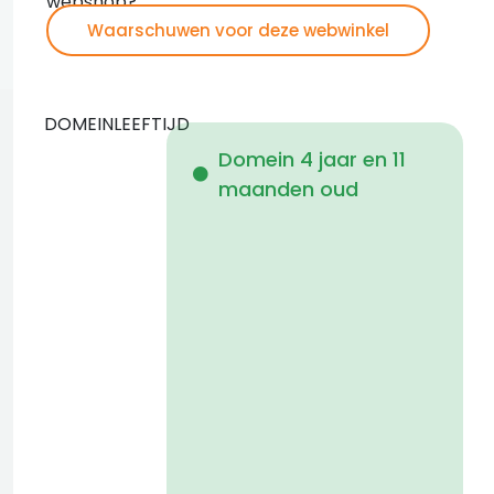
webshop?
Waarschuwen voor deze webwinkel
DOMEINLEEFTIJD
Domein 4 jaar en 11
maanden oud
i
a
t