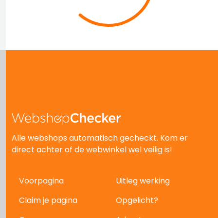
Alle webshops automatisch gecheckt. Kom er
direct achter of de webwinkel wel veilig is!
Voorpagina
Uitleg werking
Claim je pagina
Opgelicht?