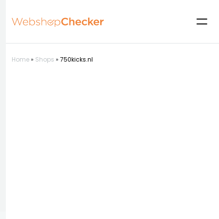
Home
»
Shops
»
750kicks.nl