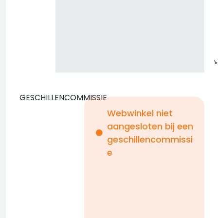
GESCHILLENCOMMISSIE
Webwinkel niet
aangesloten bij een
i
geschillencommissi
e
n
b