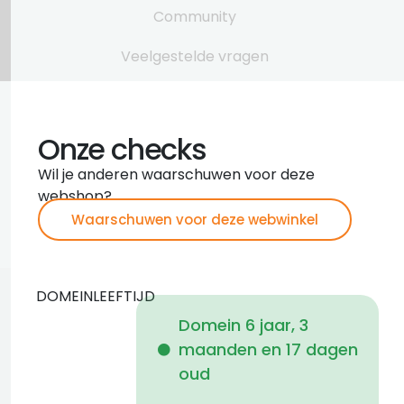
Community
Veelgestelde vragen
Onze checks
Wil je anderen waarschuwen voor deze
webshop?
Waarschuwen voor deze webwinkel
DOMEINLEEFTIJD
Domein 6 jaar, 3
maanden en 17 dagen
i
oud