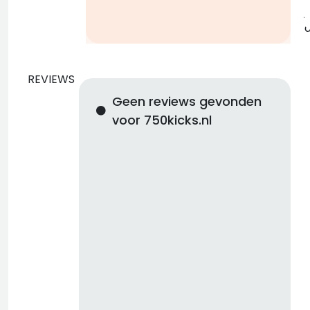
j
REVIEWS
Geen reviews gevonden
voor 750kicks.nl
d
b