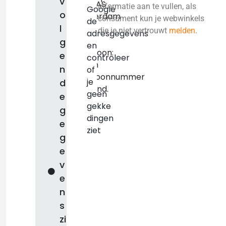
v
3083AS
informatie aan te vullen, als
Google
o
Rotterdam
consument kun je webwinkels
de
l
KVK:
die je niet vertrouwt
melden
.
adresgegevens
false
g
en
Telefoon:
e
controleer
Geen
n
of
telefoonnummer
je
d
bekend.
geen
e
gekke
g
dingen
e
ziet
g
e
v
e
n
s
zi