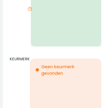
i
KEURMERK
Geen keurmerk
gevonden
i
n