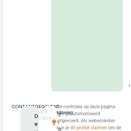
P
o
b
CONTACTGEGEVENS
De controles op deze pagina
DEZE
Strevelsweg
zijn geautomatiseerd
T
D
CHECK
700-
uitgevoerd. Als webwinkelier
i
e
303
kun je
dit profiel claimen
om de
p